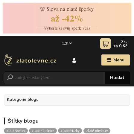
🌸 Sleva na zlaté šperky
až -42%
Vyberte si svůj šperk včas
0
ks
CZK
za
0 Kč
Menu
Hledat
Kategorie blogu
Štítky blogu
zlaté šperky
zlaté náušnice
zlaté řetízky
zlaté přívěsky