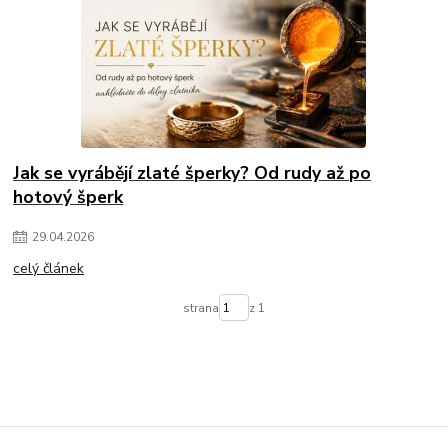
Jak se vyrábějí zlaté šperky? Od rudy až po
hotový šperk
29
.
04
.
2026
celý článek
strana
z 1