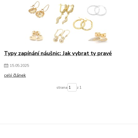
Typy zapínání náušnic: Jak vybrat ty pravé
15
.
05
.
2025
celý článek
strana
z 1