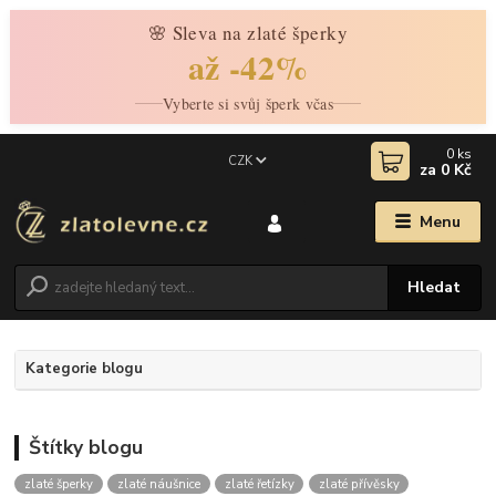
🌸 Sleva na zlaté šperky
až -42%
Vyberte si svůj šperk včas
0
ks
CZK
za
0 Kč
Menu
Hledat
Kategorie blogu
Štítky blogu
zlaté šperky
zlaté náušnice
zlaté řetízky
zlaté přívěsky