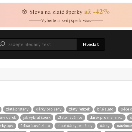
až -42%
🌸 Sleva na zlaté šperky
Vyberte si svůj šperk včas
Hledat
zlaté prsteny
dárky pro ženy
zlatý řetízek
bílé zlato
péče o
teny dárek
jak vybrat šperk
Zlaté náušnice
dárek pro maminku
d
rky tipy
14karátové zlato
zlaté dárky pro ženy
dárky
náušnice