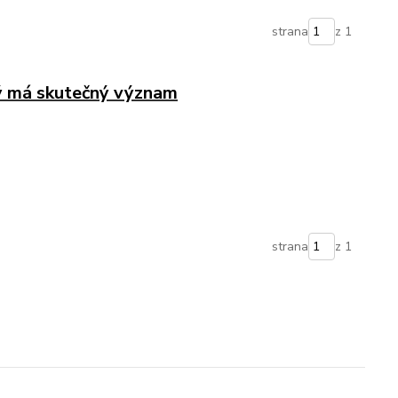
strana
z 1
rý má skutečný význam
strana
z 1