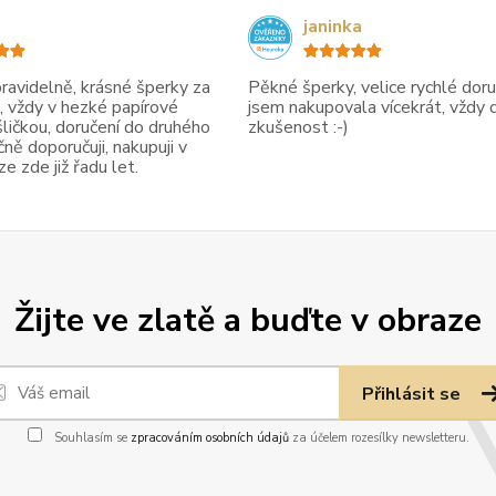
janinka
avidelně, krásné šperky za
Pěkné šperky, velice rychlé doruč
, vždy v hezké papírové
jsem nakupovala vícekrát, vždy 
ličkou, doručení do druhého
zkušenost :-)
ně doporučuji, nakupuji v
 zde již řadu let.
Žijte ve zlatě a buďte v obraze
Přihlásit se
Souhlasím se
zpracováním osobních údajů
za účelem rozesílky newsletteru.