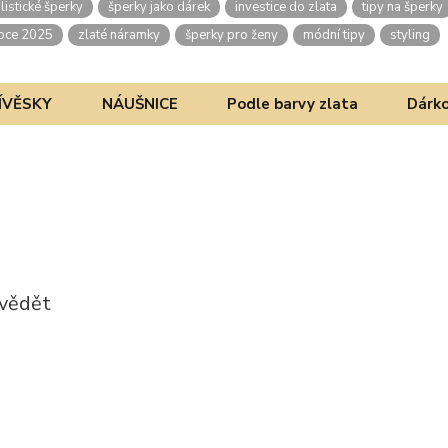
listické šperky
šperky jako dárek
investice do zlata
tipy na šperky
oce 2025
zlaté náramky
šperky pro ženy
módní tipy
styling
ÍVĚSKY
NÁUŠNICE
Podle barvy zlata
Dárko
 vědět