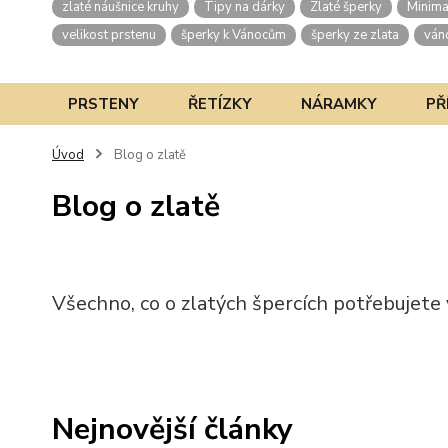
zlaté náušnice kruhy
Tipy na dárky
Zlaté šperky
Minima
velikost prstenu
šperky k Vánocům
šperky ze zlata
ván
PRSTENY
ŘETÍZKY
NÁRAMKY
PŘ
Úvod
Blog o zlatě
Blog o zlatě
Všechno, co o zlatých špercích potřebujete
Nejnovější články