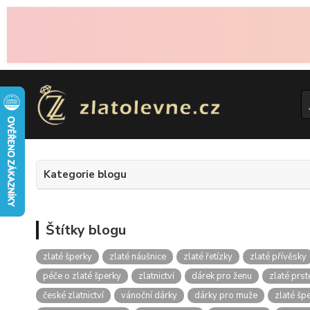
Kategorie blogu
Štítky blogu
zlaté šperky
zlaté náušnice
zlaté řetízky
zlaté přívěsky
péče o zlaté šperky
zlatnictví
dárek pro ženu
zlaté prs
české zlatnictví
vánoční dárky
dárky pro muže
zlaté špe