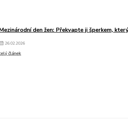
Mezinárodní den žen: Překvapte ji šperkem, kte
26
.
02
.
2026
celý článek