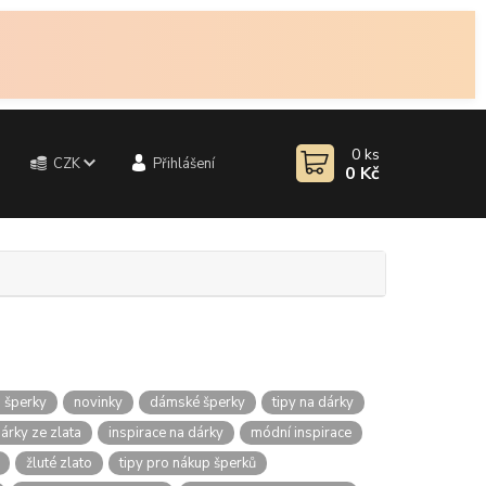
0
ks
CZK
Přihlášení
0 Kč
 šperky
novinky
dámské šperky
tipy na dárky
árky ze zlata
inspirace na dárky
módní inspirace
žluté zlato
tipy pro nákup šperků