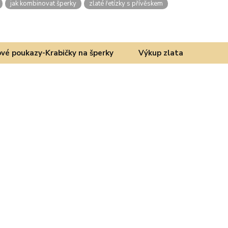
jak kombinovat šperky
zlaté řetízky s přívěskem
vé poukazy-Krabičky na šperky
Výkup zlata