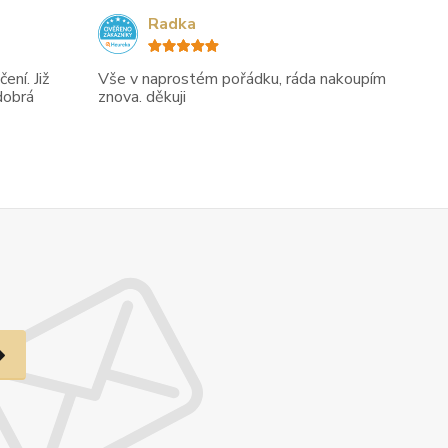
Radka
ení. Již
Vše v naprostém pořádku, ráda nakoupím
dobrá
znova. děkuji