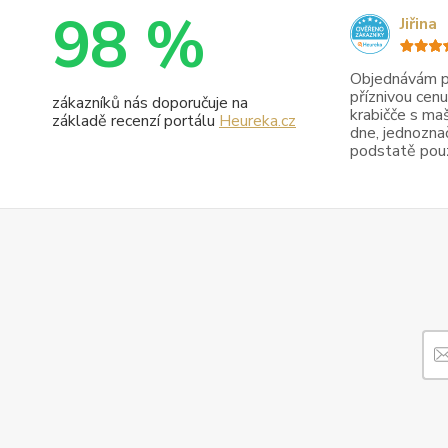
98 %
Jiřina
Objednávám pr
příznivou cenu
zákazníků nás doporučuje na
krabičče s maš
základě recenzí portálu
Heureka.cz
dne, jednoznač
podstatě pouze