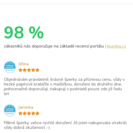
98 %
zákazníků nás doporučuje na základě recenzí portálu
Heureka.cz
Jiřina
Objednávám pravidelně, krásné šperky za příznivou cenu, vždy v
hezké papírové krabičče s mašličkou, doručení do druhého dne,
jednoznačně doporučuji, nakupuji v podstatě pouze zde již řadu
let.
janinka
Pěkné šperky, velice rychlé doručení. Již jsem nakupovala vícekrát,
vždy dobrá zkušenost :-)