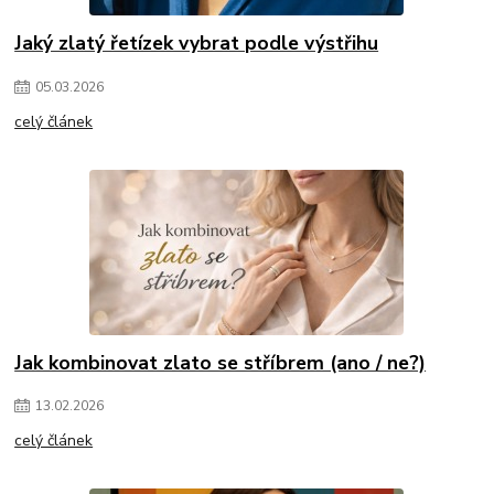
Jaký zlatý řetízek vybrat podle výstřihu
05
.
03
.
2026
celý článek
Jak kombinovat zlato se stříbrem (ano / ne?)
13
.
02
.
2026
celý článek