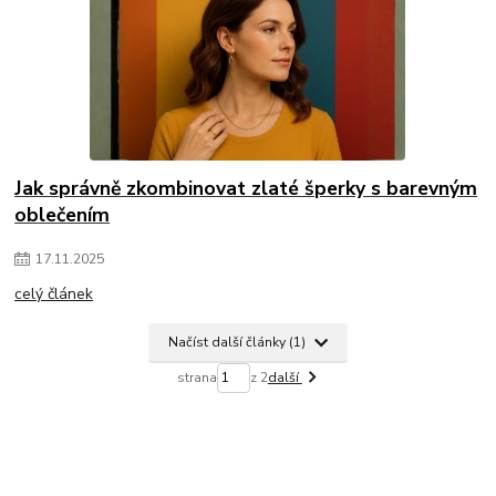
Jak správně zkombinovat zlaté šperky s barevným
oblečením
17
.
11
.
2025
celý článek
Načíst další články (1)
strana
z 2
další