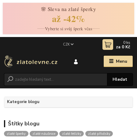
🌸 Sleva na zlaté šperky
až -42%
Vyberte si svůj šperk včas
0
ks
CZK
za
0 Kč
Menu
Hledat
Kategorie blogu
Štítky blogu
zlaté šperky
zlaté náušnice
zlaté řetízky
zlaté přívěsky