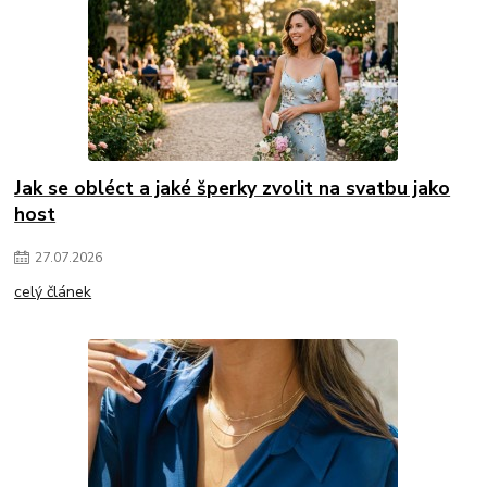
Jak se obléct a jaké šperky zvolit na svatbu jako
host
27
.
07
.
2026
celý článek