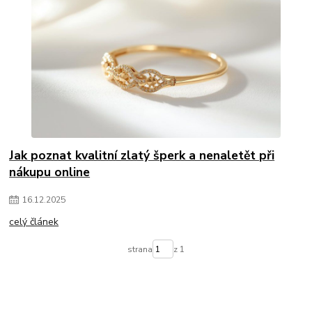
Jak poznat kvalitní zlatý šperk a nenaletět při
nákupu online
16
.
12
.
2025
celý článek
strana
z 1