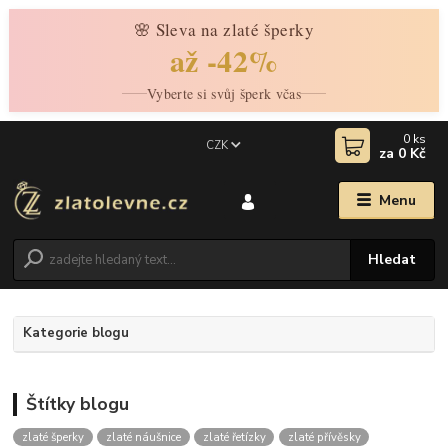
🌸 Sleva na zlaté šperky
až -42%
Vyberte si svůj šperk včas
0
ks
CZK
za
0 Kč
Menu
Hledat
Kategorie blogu
Štítky blogu
zlaté šperky
zlaté náušnice
zlaté řetízky
zlaté přívěsky