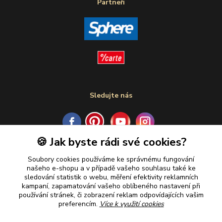
Partneři
Sledujte nás
🍪 Jak byste rádi své cookies?
Plaťte u nás bezpečně
Soubory cookies používáme ke správnému fungování
našeho e-shopu a v případě vašeho souhlasu také ke
sledování statistik o webu, měření efektivity reklamních
kampaní, zapamatování vašeho oblíbeného nastavení při
používání stránek, či zobrazení reklam odpovídajících vašim
preferencím.
Více k využití cookies