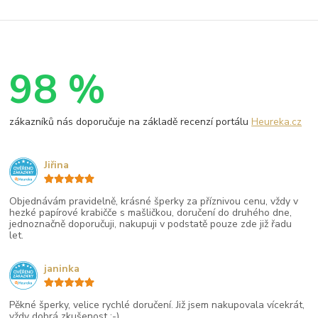
98 %
zákazníků nás doporučuje na základě recenzí portálu
Heureka.cz
Jiřina
Objednávám pravidelně, krásné šperky za příznivou cenu, vždy v
hezké papírové krabičče s mašličkou, doručení do druhého dne,
jednoznačně doporučuji, nakupuji v podstatě pouze zde již řadu
let.
janinka
Pěkné šperky, velice rychlé doručení. Již jsem nakupovala vícekrát,
vždy dobrá zkušenost :-)