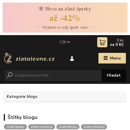
🌸 Sleva na zlaté šperky
až -42%
Vyberte si svůj šperk včas
0
ks
CZK
za
0 Kč
Menu
Hledat
Kategorie blogu
Štítky blogu
zlaté šperky
zlaté náušnice
zlaté řetízky
zlaté přívěsky