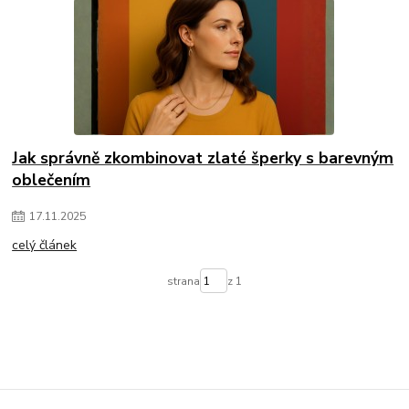
Jak správně zkombinovat zlaté šperky s barevným
oblečením
17
.
11
.
2025
celý článek
strana
z 1