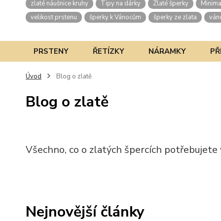
zlaté náušnice kruhy
Tipy na dárky
Zlaté šperky
Minima
velikost prstenu
šperky k Vánocům
šperky ze zlata
ván
PRSTENY
ŘETÍZKY
NÁRAMKY
PŘ
Úvod
Blog o zlatě
Blog o zlatě
Všechno, co o zlatých špercích potřebujete
Nejnovější články