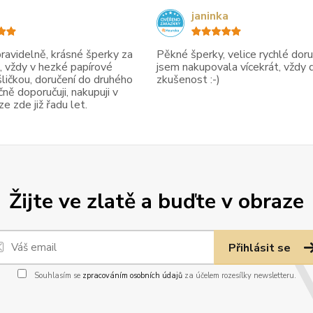
janinka
avidelně, krásné šperky za
Pěkné šperky, velice rychlé doruč
, vždy v hezké papírové
jsem nakupovala vícekrát, vždy 
ličkou, doručení do druhého
zkušenost :-)
ně doporučuji, nakupuji v
 zde již řadu let.
Žijte ve zlatě a buďte v obraze
Přihlásit se
Souhlasím se
zpracováním osobních údajů
za účelem rozesílky newsletteru.