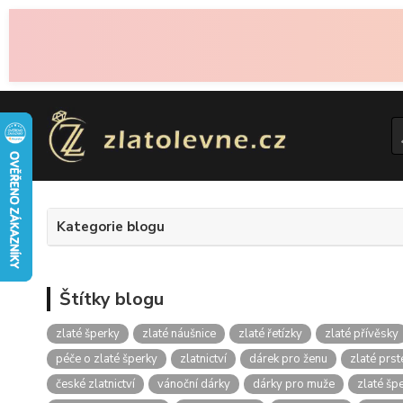
Kategorie blogu
Štítky blogu
zlaté šperky
zlaté náušnice
zlaté řetízky
zlaté přívěsky
péče o zlaté šperky
zlatnictví
dárek pro ženu
zlaté prs
české zlatnictví
vánoční dárky
dárky pro muže
zlaté špe