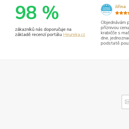
98 %
Jiřina
Objednávám pr
příznivou cenu
zákazníků nás doporučuje na
krabičče s maš
základě recenzí portálu
Heureka.cz
dne, jednoznač
podstatě pouze