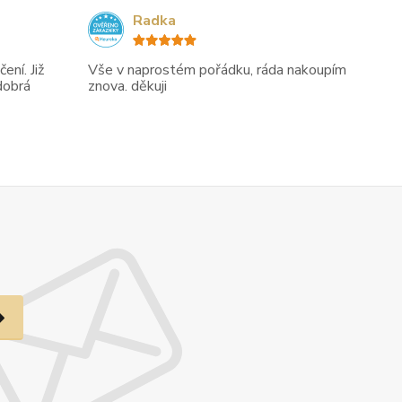
Radka
ení. Již
Vše v naprostém pořádku, ráda nakoupím
dobrá
znova. děkuji