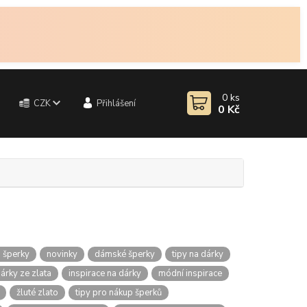
0
ks
CZK
Přihlášení
0 Kč
 šperky
novinky
dámské šperky
tipy na dárky
árky ze zlata
inspirace na dárky
módní inspirace
žluté zlato
tipy pro nákup šperků