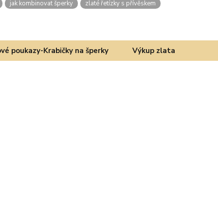
jak kombinovat šperky
zlaté řetízky s přívěskem
vé poukazy-Krabičky na šperky
Výkup zlata