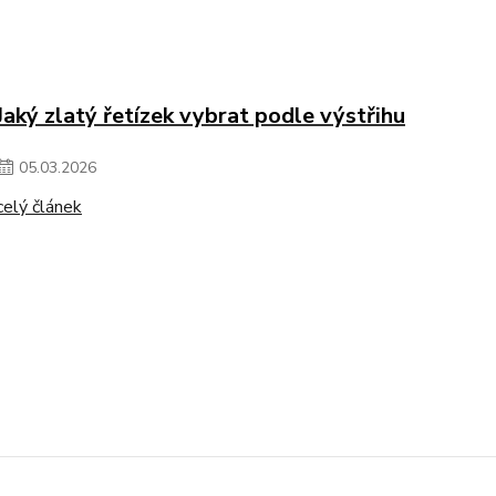
Jaký zlatý řetízek vybrat podle výstřihu
05
.
03
.
2026
celý článek