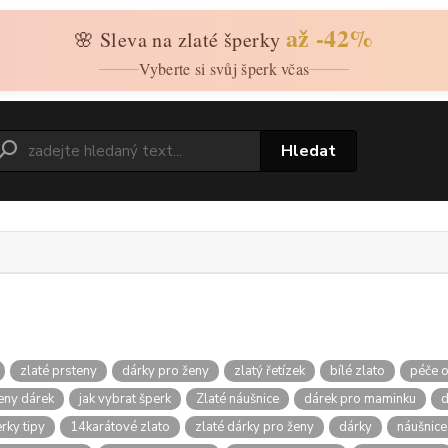
až -42%
🌸 Sleva na zlaté šperky
Vyberte si svůj šperk včas
Hledat
zlaté prsteny
dárky pro ženy
zlatý řetízek
bílé zlato
péče o
teny dárek
jak vybrat šperk
Zlaté náušnice
dárek pro maminku
d
rky tipy
14karátové zlato
zlaté dárky pro ženy
dárky
náušnice