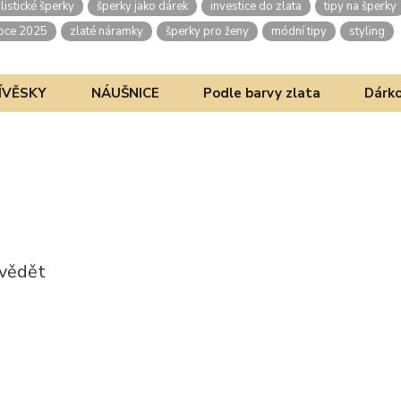
listické šperky
šperky jako dárek
investice do zlata
tipy na šperky
oce 2025
zlaté náramky
šperky pro ženy
módní tipy
styling
ÍVĚSKY
NÁUŠNICE
Podle barvy zlata
Dárko
 vědět