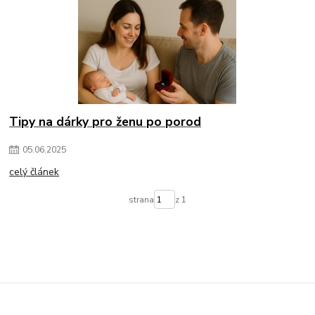
Tipy na dárky pro ženu po porod
05
.
06
.
2025
celý článek
strana
z 1