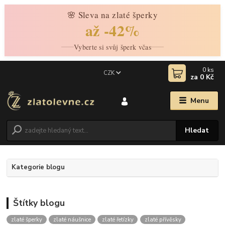
🌸 Sleva na zlaté šperky
až -42%
Vyberte si svůj šperk včas
0
ks
CZK
za
0 Kč
Menu
Hledat
Kategorie blogu
Štítky blogu
zlaté šperky
zlaté náušnice
zlaté řetízky
zlaté přívěsky