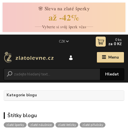
🌸 Sleva na zlaté šperky
až -42%
Vyberte si svůj šperk včas
0
ks
CZK
za
0 Kč
Menu
Hledat
Kategorie blogu
Štítky blogu
zlaté šperky
zlaté náušnice
zlaté řetízky
zlaté přívěsky