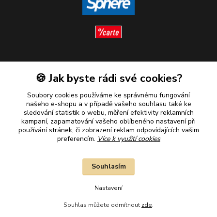
Sledujte nás
🍪 Jak byste rádi své cookies?
Soubory cookies používáme ke správnému fungování
našeho e-shopu a v případě vašeho souhlasu také ke
sledování statistik o webu, měření efektivity reklamních
kampaní, zapamatování vašeho oblíbeného nastavení při
Plaťte u nás bezpečně
používání stránek, či zobrazení reklam odpovídajících vašim
preferencím.
Více k využití cookies
Souhlasím
Nastavení
Souhlas můžete odmítnout
zde
.
2010–2026 © B&B Goldinvestic s.r.o. - Všechna práva vyhrazena.