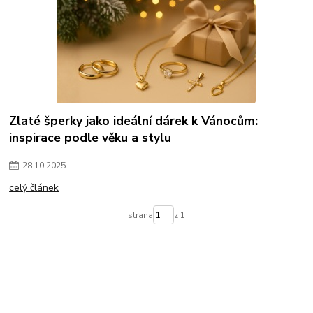
Zlaté šperky jako ideální dárek k Vánocům:
inspirace podle věku a stylu
28
.
10
.
2025
celý článek
strana
z 1