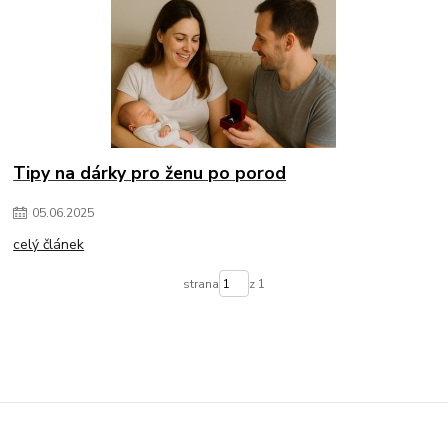
Tipy na dárky pro ženu po porod
05
.
06
.
2025
celý článek
strana
z 1