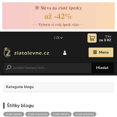
🌸 Sleva na zlaté šperky
až -42%
Vyberte si svůj šperk včas
0
ks
CZK
za
0 Kč
Menu
Hledat
Kategorie blogu
Štítky blogu
zlaté šperky
zlaté náušnice
zlaté řetízky
zlaté přívěsky