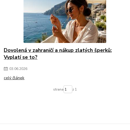
Dovolená v zahraničí a nákup zlatých šperků:
Vyplatí se to?
03
.
06
.
2026
celý článek
strana
z 1