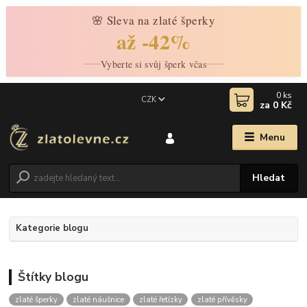
🌸 Sleva na zlaté šperky
až -42%
Vyberte si svůj šperk včas
0
ks
CZK
za
0 Kč
Menu
Hledat
Kategorie blogu
Štítky blogu
zlaté šperky
zlaté náušnice
zlaté řetízky
zlaté přívěsky