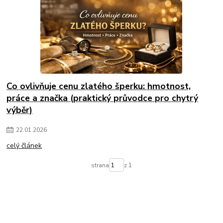
Co ovlivňuje cenu zlatého šperku: hmotnost,
práce a značka (praktický průvodce pro chytrý
výběr)
22
.
01
.
2026
celý článek
strana
z 1