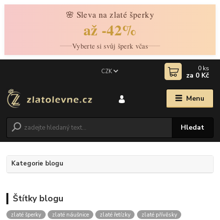
🌸 Sleva na zlaté šperky
až -42%
Vyberte si svůj šperk včas
0
ks
CZK
za
0 Kč
Menu
Hledat
Kategorie blogu
Štítky blogu
zlaté šperky
zlaté náušnice
zlaté řetízky
zlaté přívěsky