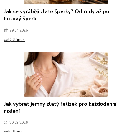
Jak se vyrábějí zlaté šperky? Od rudy až po
hotový šperk
29
.
04
.
2026
celý článek
Jak vybrat jemný zlatý řetízek pro každodenní
nošení
20
.
03
.
2026
celý článek