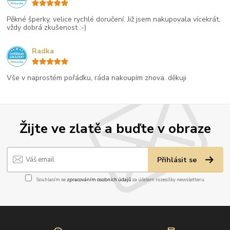
Pěkné šperky, velice rychlé doručení. Již jsem nakupovala vícekrát,
vždy dobrá zkušenost :-)
Radka
Vše v naprostém pořádku, ráda nakoupím znova. děkuji
Žijte ve zlatě a buďte v obraze
Přihlásit se
Souhlasím se
zpracováním osobních údajů
za účelem rozesílky newsletteru.