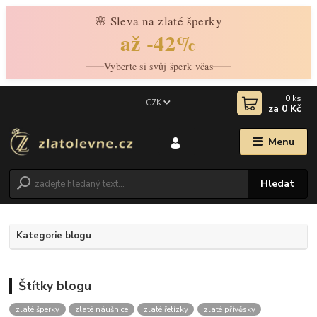
🌸 Sleva na zlaté šperky
až -42%
Vyberte si svůj šperk včas
0
ks
CZK
za
0 Kč
Menu
Hledat
Kategorie blogu
Štítky blogu
zlaté šperky
zlaté náušnice
zlaté řetízky
zlaté přívěsky