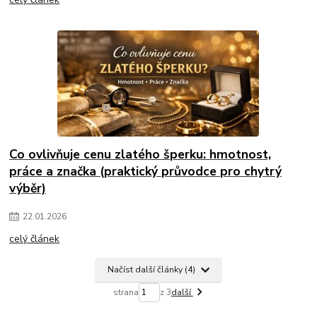
Co ovlivňuje cenu zlatého šperku: hmotnost,
práce a značka (praktický průvodce pro chytrý
výběr)
22
.
01
.
2026
celý článek
Načíst další články (4)
strana
z 3
další