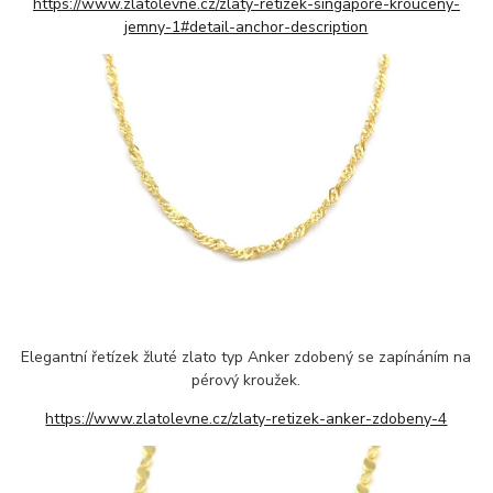
https://www.zlatolevne.cz/zlaty-retizek-singapore-krouceny-
jemny-1#detail-anchor-description
Elegantní řetízek žluté zlato typ Anker zdobený se zapínáním na
pérový kroužek.
https://www.zlatolevne.cz/zlaty-retizek-anker-zdobeny-4