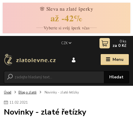
🌸 Sleva na zlaté šperky
až -42%
Vyberte si svůj šperk včas
0
ks
CZK
za
0 Kč
Menu
Hledat
Úvod
Blog o zlatě
Novinky - zlaté řetízky
11
.
02
.
2021
Novinky - zlaté řetízky