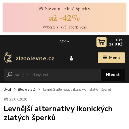
🌸 Sleva na zlaté šperky
až -42%
Vyberte si svůj šperk včas
0
ks
CZK
za
0 Kč
Menu
Hledat
Úvod
Blog o zlatě
Levnější alternativy ikonických zlatých šperků
23
.
07
.
2020
Levnější alternativy ikonických
zlatých šperků