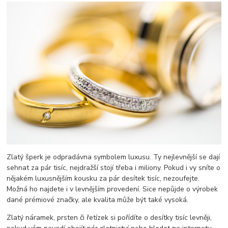
Zlatý šperk je odpradávna symbolem luxusu. Ty nejlevnější se dají
sehnat za pár tisíc, nejdražší stojí třeba i miliony. Pokud i vy sníte o
nějakém luxusnějším kousku za pár desítek tisíc, nezoufejte.
Možná ho najdete i v levnějším provedení. Sice nepůjde o výrobek
dané prémiové značky, ale kvalita může být také vysoká.
Zlatý náramek, prsten či řetízek si pořídíte o desítky tisíc levněji,