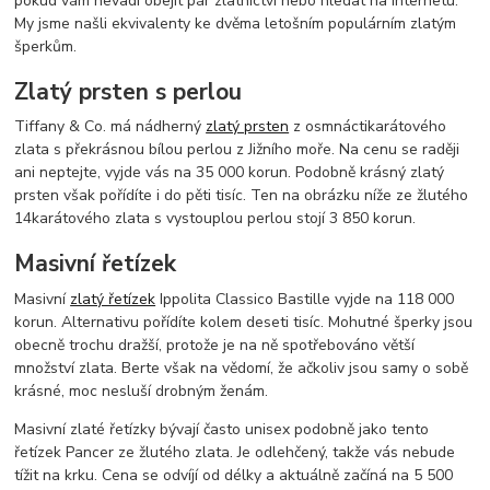
pokud vám nevadí obejít pár zlatnictví nebo hledat na internetu.
My jsme našli ekvivalenty ke dvěma letošním populárním zlatým
šperkům.
Zlatý prsten s perlou
Tiffany & Co. má nádherný
zlatý prsten
z osmnáctikarátového
zlata s překrásnou bílou perlou z Jižního moře. Na cenu se raději
ani neptejte, vyjde vás na 35 000 korun. Podobně krásný zlatý
prsten však pořídíte i do pěti tisíc. Ten na obrázku níže ze žlutého
14karátového zlata s vystouplou perlou stojí 3 850 korun.
Masivní řetízek
Masivní
zlatý řetízek
Ippolita Classico Bastille vyjde na 118 000
korun. Alternativu pořídíte kolem deseti tisíc. Mohutné šperky jsou
obecně trochu dražší, protože je na ně spotřebováno větší
množství zlata. Berte však na vědomí, že ačkoliv jsou samy o sobě
krásné, moc nesluší drobným ženám.
Masivní zlaté řetízky bývají často unisex podobně jako tento
řetízek Pancer ze žlutého zlata. Je odlehčený, takže vás nebude
tížit na krku. Cena se odvíjí od délky a aktuálně začíná na 5 500