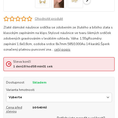
Ohodnotit produkt
Zlaté dámské náušnice srdíčka se zdobením ze žlutého a bílého zlata s
klasickým zapínáním na klips.Stylové náušnice ve tvaru šikmých srdíček
zdobených gravírováním v lesklém vzhledu. Váha: 1,55gRozměry:
zapínání 1,6x0,8cm, ozdoba srdce 8x7mm.585/1000Au 14 karátů.Šperk
označený platnou puncovní zna...
celý popis
Sleva končí:
1
den
18
hod
58
min
00
sek
Dostupnost
Skladem
Varianta hmotnosti
Cena před
10 540 Kč
slevou
Potřebujete poradit s velikostí?