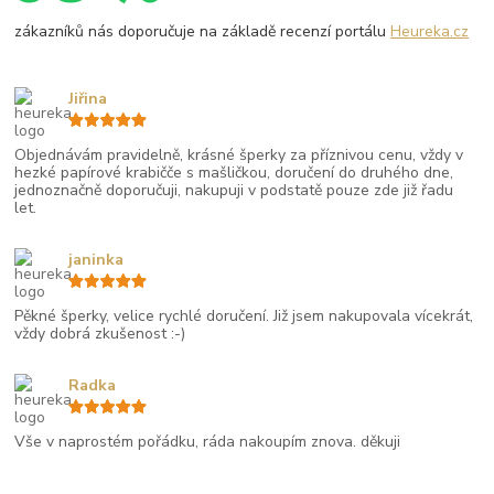
zákazníků nás doporučuje na základě recenzí portálu
Heureka.cz
Jiřina
Objednávám pravidelně, krásné šperky za příznivou cenu, vždy v
hezké papírové krabičče s mašličkou, doručení do druhého dne,
jednoznačně doporučuji, nakupuji v podstatě pouze zde již řadu
let.
janinka
Pěkné šperky, velice rychlé doručení. Již jsem nakupovala vícekrát,
vždy dobrá zkušenost :-)
Radka
Vše v naprostém pořádku, ráda nakoupím znova. děkuji