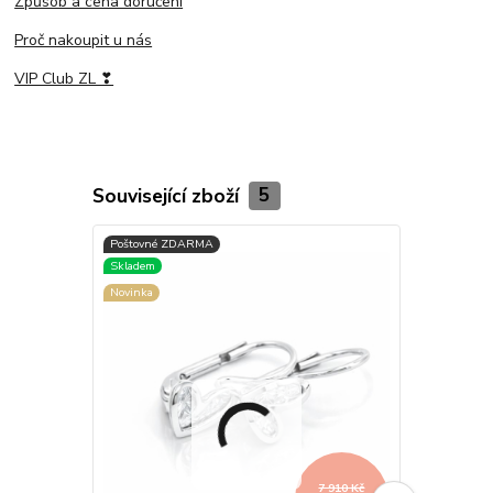
Způsob a cena doručení
Proč nakoupit u nás
VIP Club ZL ❣
Související zboží
5
Novinka
7 910 Kč