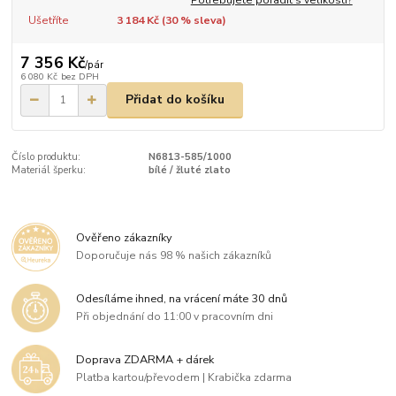
Ušetříte
3 184 Kč (
30
% sleva)
7 356 Kč
/
pár
6 080 Kč
bez DPH
Přidat do košíku
Číslo produktu:
N6813-585/1000
Materiál šperku:
bílé / žluté zlato
Ověřeno zákazníky
Doporučuje nás 98 % našich zákazníků
Odesíláme ihned, na vrácení máte 30 dnů
Při objednání do 11:00 v pracovním dni
Doprava ZDARMA + dárek
Platba kartou/převodem | Krabička zdarma