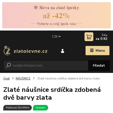
🌸 Sleva na zlaté šperky
až -42%
Vyberte si svůj šperk včas
0
ks
CZK
za
0 Kč
Menu
Hledat
Úvod
NÁUŠNICE
Zlaté náušnice srdíčka zdobená dvě barvy zlata
Zlaté náušnice srdíčka zdobená
dvě barvy zlata
Poštovné ZDARMA
Skladem