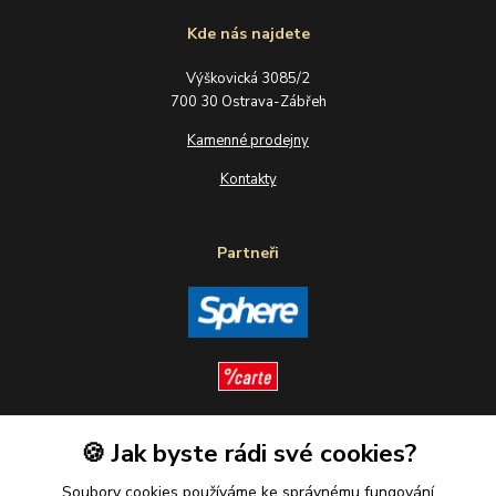
Kde nás najdete
Výškovická 3085/2
700 30 Ostrava-Zábřeh
Kamenné prodejny
Kontakty
Partneři
🍪 Jak byste rádi své cookies?
Sledujte nás
Soubory cookies používáme ke správnému fungování