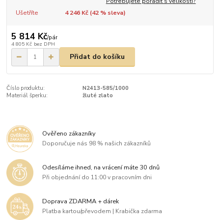
Potřebujete poradit s velikostí?
Ušetříte
4 246 Kč (
42
% sleva)
5 814 Kč
/
pár
4 805 Kč
bez DPH
Přidat do košíku
Číslo produktu:
N2413-585/1000
Materiál šperku:
žluté zlato
Ověřeno zákazníky
Doporučuje nás 98 % našich zákazníků
Odesíláme ihned, na vrácení máte 30 dnů
Při objednání do 11:00 v pracovním dni
Doprava ZDARMA + dárek
Platba kartou/převodem | Krabička zdarma