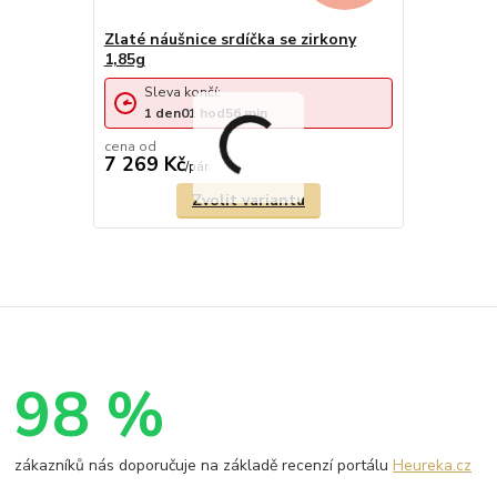
Zlaté náušnice srdíčka se zirkony
1,85g
Sleva končí:
1
den
01
hod
56
min
cena od
7 269 Kč
/
pár
Zvolit variantu
98 %
zákazníků nás doporučuje na základě recenzí portálu
Heureka.cz