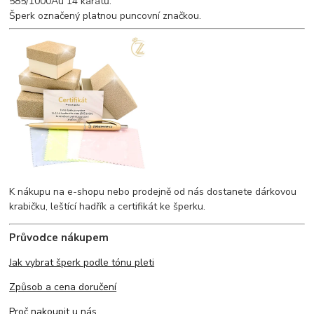
585/1000Au 14 karátů.
Šperk označený platnou puncovní značkou.
K nákupu na e-shopu nebo prodejně od nás dostanete dárkovou
krabičku, leštící hadřík a certifikát ke šperku.
Průvodce nákupem
Jak vybrat šperk podle tónu pleti
Způsob a cena doručení
Proč nakoupit u nás