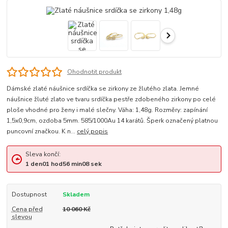
Ohodnotit produkt
Dámské zlaté náušnice srdíčka se zirkony ze žlutého zlata. Jemné
náušnice žluté zlato ve tvaru srdíčka pestře zdobeného zirkony po celé
ploše vhodné pro ženy i malé slečny. Váha: 1,48g. Rozměry: zapínání
1,5x0,9cm, ozdoba 5mm. 585/1000Au 14 karátů. Šperk označený platnou
puncovní značkou. K n...
celý popis
Sleva končí:
1
den
01
hod
56
min
08
sek
Dostupnost
Skladem
Cena před
10 060 Kč
slevou