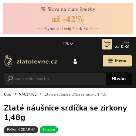
🌸 Sleva na zlaté šperky
až -42%
Vyberte si svůj šperk včas
0
ks
CZK
za
0 Kč
Menu
Hledat
Úvod
NÁUŠNICE
Zlaté náušnice srdíčka se zirkony 1,48g
Zlaté náušnice srdíčka se zirkony
1,48g
Poštovné ZDARMA
Skladem