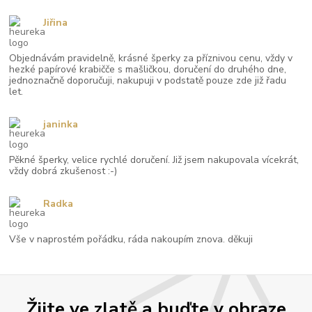
Jiřina
Objednávám pravidelně, krásné šperky za příznivou cenu, vždy v
hezké papírové krabičče s mašličkou, doručení do druhého dne,
jednoznačně doporučuji, nakupuji v podstatě pouze zde již řadu
let.
janinka
Pěkné šperky, velice rychlé doručení. Již jsem nakupovala vícekrát,
vždy dobrá zkušenost :-)
Radka
Vše v naprostém pořádku, ráda nakoupím znova. děkuji
Žijte ve zlatě a buďte v obraze