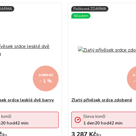
3 060 Kč
3
- 1 %
sek srdce lesklé dvě barvy
Zlatý přívěsek srdce zdobené
 končí:
Sleva končí:
n
20
hod
42
min
1
den
20
hod
42
min
č
3 287 Kč
/
ks
/
ks