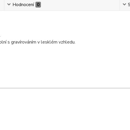
Hodnocení
0
S
.
plní s gravírováním v lesklém vzhledu.