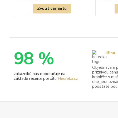
Zvolit variantu
98 %
Jiřina
Objednávám pr
příznivou cenu
zákazníků nás doporučuje na
krabičče s maš
základě recenzí portálu
Heureka.cz
dne, jednoznač
podstatě pouze