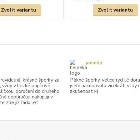
Zvolit variantu
Zvolit variantu
janinka
avidelně, krásné šperky za
Pěkné šperky, velice rychlé doruč
, vždy v hezké papírové
jsem nakupovala vícekrát, vždy 
ličkou, doručení do druhého
zkušenost :-)
ně doporučuji, nakupuji v
 zde již řadu let.