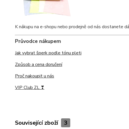
K nákupu na e-shopu nebo prodejně od nás dostanete dárkov
Průvodce nákupem
Jak vybrat šperk podle tónu pleti
Způsob a cena doručení
Proč nakoupit u nás
VIP Club ZL ❣
Související zboží
3