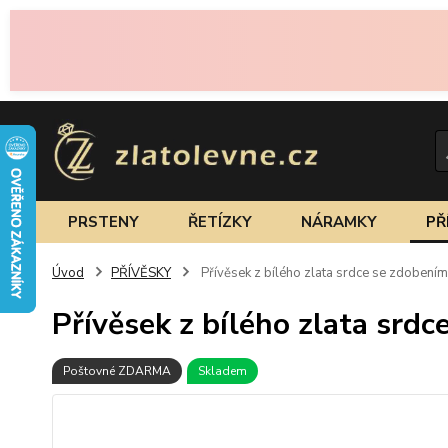
PRSTENY
ŘETÍZKY
NÁRAMKY
PŘ
Úvod
PŘÍVĚSKY
Přívěsek z bílého zlata srdce se zdobením
Přívěsek z bílého zlata srd
Poštovné ZDARMA
Skladem