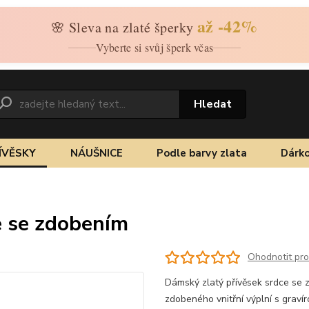
až -42%
🌸 Sleva na zlaté šperky
Vyberte si svůj šperk včas
Hledat
ÍVĚSKY
NÁUŠNICE
Podle barvy zlata
Dárko
ce se zdobením
Ohodnotit pr
Dámský zlatý přívěsek srdce se z
zdobeného vnitřní výplní s grav