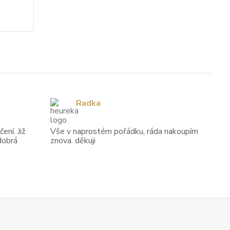
Radka
ení. Již
Vše v naprostém pořádku, ráda nakoupím
dobrá
znova. děkuji