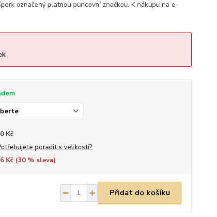
perk označený platnou puncovní značkou. K nákupu na e-
ek
adem
0 Kč
Potřebujete poradit s velikostí?
6 Kč (
30
% sleva)
Přidat do košíku