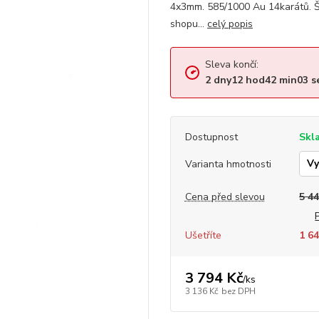
4x3mm. 585/1000 Au 14karátů. Š
shopu...
celý popis
Sleva končí:
2
dny
12
hod
42
min
02
s
Dostupnost
Skl
Varianta hmotnosti
Cena před slevou
5 44
Ušetříte
1 64
3 794 Kč
/
ks
3 136 Kč
bez DPH