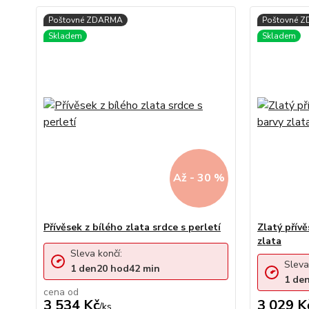
Až - 30 %
Přívěsek z bílého zlata srdce s perletí
Zlatý přívě
zlata
Sleva končí:
Sleva
1
den
20
hod
42
min
1
de
cena od
3 534 Kč
3 029 K
/
ks