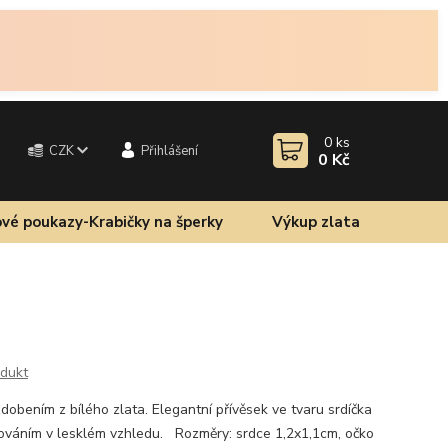
0
ks
CZK
Přihlášení
0 Kč
vé poukazy-Krabičky na šperky
Výkup zlata
odukt
dobením z bílého zlata. Elegantní přívěsek ve tvaru srdíčka
írováním v lesklém vzhledu. Rozměry: srdce 1,2x1,1cm, očko