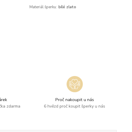
Materiál šperku:
bílé zlato
rek
Proč nakoupit u nás
ička zdarma
6 hvězd proč koupit šperky u nás