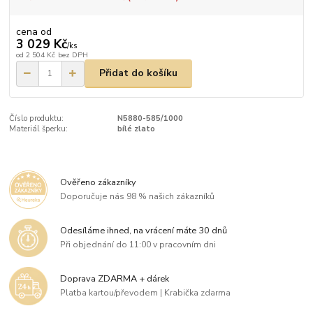
cena od
3 029 Kč
/
ks
od
2 504 Kč
bez DPH
Přidat do košíku
Číslo produktu:
N5880-585/1000
Materiál šperku:
bílé zlato
Ověřeno zákazníky
Doporučuje nás 98 % našich zákazníků
Odesíláme ihned, na vrácení máte 30 dnů
Při objednání do 11:00 v pracovním dni
Doprava ZDARMA + dárek
Platba kartou/převodem | Krabička zdarma