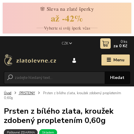
🌸 Sleva na zlaté šperky
až -42%
Vyberte si svůj šperk včas
0
ks
CZK
za
0 Kč
Menu
Hledat
Úvod
PRSTENY
Prsten z bílého zlata, kroužek zdobený propletením
0,60g
Prsten z bílého zlata, kroužek
zdobený propletením 0,60g
Poštovné ZDARMA
Skladem