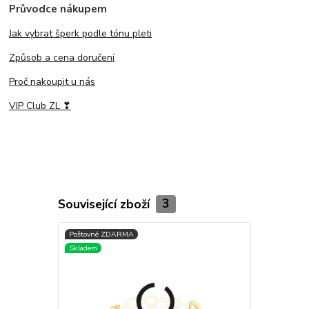
Průvodce nákupem
Jak vybrat šperk podle tónu pleti
Způsob a cena doručení
Proč nakoupit u nás
VIP Club ZL ❣
Související zboží
3