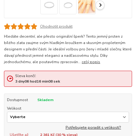
Ohodnotit produkt
Hledáte decentní, ale přesto originální šperk? Tento jemný prsten z
bílého zlata zaujme svým hladkým kroužkem a vkusným propleteným
designem v přední části. Je ideální volbou pro ženy i mladé slečny, které
dávají přednost jemné eleganci a nadčasovému stylu. Díky
jednoduchému, ale poutavému zpracován...
celý popis
Sleva končí:
3
dny
06
hod
16
min
08
sek
Dostupnost
Skladem
Velikost
Potřebujete poradit s velikostí?
Ušetříte až
2 361 Kč (
30
% sleva)