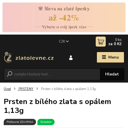
🌸 Sleva na zlaté šperky
až -42%
Vyberte si svůj šperk včas
0
ks
CZK
za
0 Kč
Menu
Hledat
Úvod
PRSTENY
Prsten z bílého zlata s opálem 1,13g
Prsten z bílého zlata s opálem
1,13g
Poštovné ZDARMA
Skladem