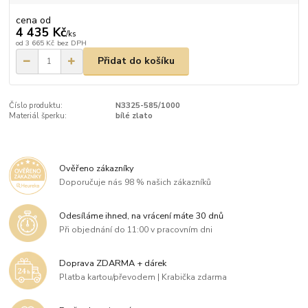
cena od
4 435 Kč
/
ks
od
3 665 Kč
bez DPH
Přidat do košíku
Číslo produktu:
N3325-585/1000
Materiál šperku:
bílé zlato
Ověřeno zákazníky
Doporučuje nás 98 % našich zákazníků
Odesíláme ihned, na vrácení máte 30 dnů
Při objednání do 11:00 v pracovním dni
Doprava ZDARMA + dárek
Platba kartou/převodem | Krabička zdarma