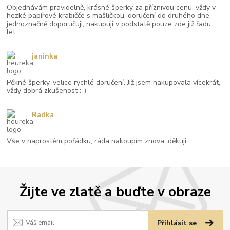
Objednávám pravidelně, krásné šperky za příznivou cenu, vždy v
hezké papírové krabičče s mašličkou, doručení do druhého dne,
jednoznačně doporučuji, nakupuji v podstatě pouze zde již řadu
let.
janinka
Pěkné šperky, velice rychlé doručení. Již jsem nakupovala vícekrát,
vždy dobrá zkušenost :-)
Radka
Vše v naprostém pořádku, ráda nakoupím znova. děkuji
Žijte ve zlatě a buďte v obraze
Přihlásit se