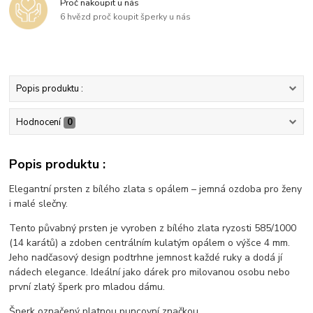
Proč nakoupit u nás
6 hvězd proč koupit šperky u nás
Popis produktu :
Hodnocení
0
Popis produktu :
Elegantní prsten z bílého zlata s opálem – jemná ozdoba pro ženy
i malé slečny.
Tento půvabný prsten je vyroben z bílého zlata ryzosti 585/1000
(14 karátů) a zdoben centrálním kulatým opálem o výšce 4 mm.
Jeho nadčasový design podtrhne jemnost každé ruky a dodá jí
nádech elegance. Ideální jako dárek pro milovanou osobu nebo
první zlatý šperk pro mladou dámu.
Šperk označený platnou puncovní značkou.