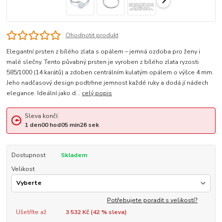
Ohodnotit produkt
Elegantní prsten z bílého zlata s opálem – jemná ozdoba pro ženy i
malé slečny. Tento půvabný prsten je vyroben z bílého zlata ryzosti
585/1000 (14 karátů) a zdoben centrálním kulatým opálem o výšce 4 mm.
Jeho nadčasový design podtrhne jemnost každé ruky a dodá jí nádech
elegance. Ideální jako d...
celý popis
Sleva končí:
1
den
00
hod
05
min
26
sek
Dostupnost
Skladem
Velikost
Potřebujete poradit s velikostí?
Ušetříte až
3 532 Kč (
42
% sleva)