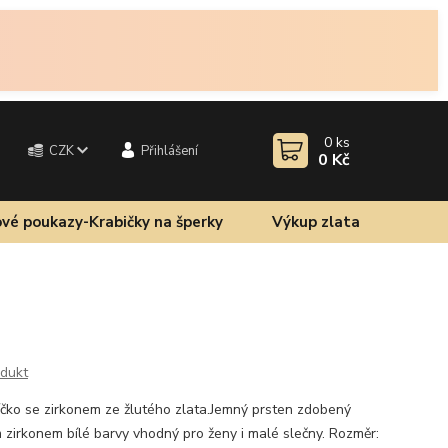
0
ks
CZK
Přihlášení
0 Kč
vé poukazy-Krabičky na šperky
Výkup zlata
odukt
íčko se zirkonem ze žlutého zlata.Jemný prsten zdobený
zirkonem bílé barvy vhodný pro ženy i malé slečny. Rozměr: