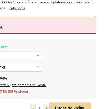
000 Au 14karátů.Šperk označený platnou puncovní značkou.
ně ...
celý popis
ek
adem
0 Kč
Potřebujete poradit s velikostí?
7 Kč (
30
% sleva)
Přidat do košíku