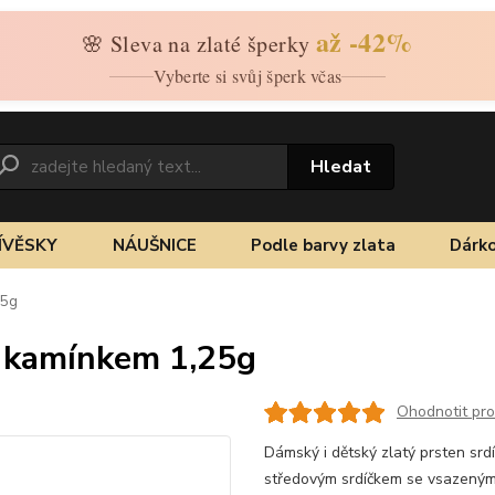
až -42%
🌸 Sleva na zlaté šperky
Vyberte si svůj šperk včas
Hledat
ÍVĚSKY
NÁUŠNICE
Podle barvy zlata
Dárko
25g
m kamínkem 1,25g
Ohodnotit pr
Dámský i dětský zlatý prsten srd
středovým srdíčkem se vsazeným 