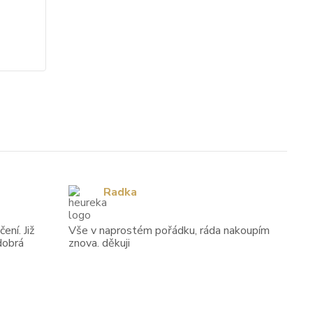
cena od
4 743 Kč
/
ks
Zvolit variantu
Radka
ení. Již
Vše v naprostém pořádku, ráda nakoupím
dobrá
znova. děkuji