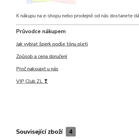
K nákupu na e-shopu nebo prodejně od nás dostanete dárkov
Průvodce nákupem
Jak vybrat šperk podle tónu pleti
Způsob a cena doručení
Proč nakoupit u nás
VIP Club ZL ❣
Související zboží
4