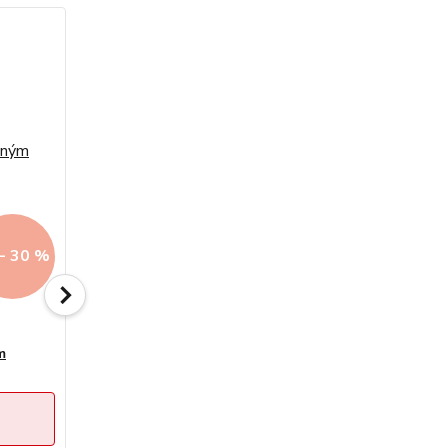
- 30 %
Až - 30 %
5 hodnocení
m
Zlatý prsten srdíčko s červeným
kamínkem 1,00g
Sleva končí:
4
dny
02
hod
23
min