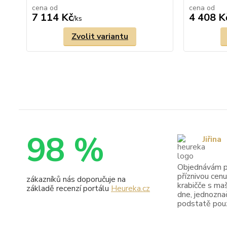
cena od
cena od
7 114 Kč
4 408 K
/
ks
Zvolit variantu
98 %
Jiřina
Objednávám pr
příznivou cenu
zákazníků nás doporučuje na
krabičče s maš
základě recenzí portálu
Heureka.cz
dne, jednoznač
podstatě pouze