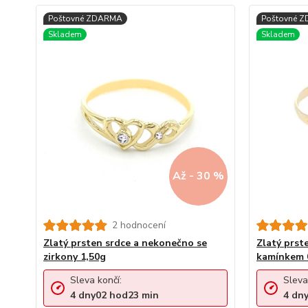
Až - 30 %
2 hodnocení
Zlatý prsten srdce a nekonečno se
Zlatý prst
zirkony 1,50g
kamínkem 
Sleva končí:
Sleva
4
dny
02
hod
23
min
4
dn