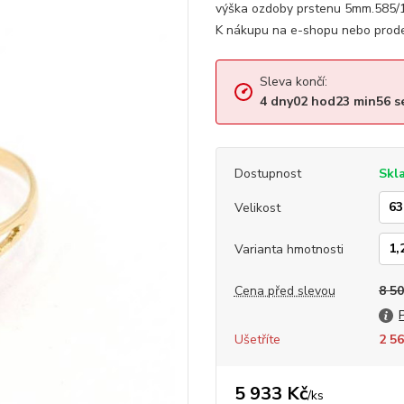
výška ozdoby prstenu 5mm.585/1
K nákupu na e-shopu nebo prodej
Sleva končí:
4
dny
02
hod
23
min
55
s
Dostupnost
Skl
Velikost
Varianta hmotnosti
Cena před slevou
8 50
Ušetříte
2 56
5 933 Kč
/
ks