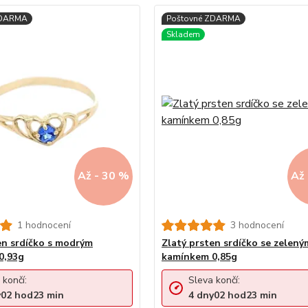
Až - 30 %
Až 
1 hodnocení
3 hodnocení
en srdíčko s modrým
Zlatý prsten srdíčko se zelený
0,93g
kamínkem 0,85g
 končí:
Sleva končí:
y
02
hod
23
min
4
dny
02
hod
23
min