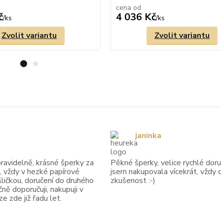
cena od
č
4 036 Kč
/
ks
/
ks
Zvolit variantu
Zvolit variantu
janinka
avidelně, krásné šperky za
Pěkné šperky, velice rychlé doruč
, vždy v hezké papírové
jsem nakupovala vícekrát, vždy 
ličkou, doručení do druhého
zkušenost :-)
ně doporučuji, nakupuji v
 zde již řadu let.