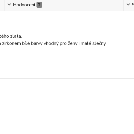
Hodnocení
2
S
tého zlata.
irkonem bílé barvy vhodný pro ženy i malé slečny.