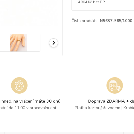
4 904 Kč
bez DPH
Číslo produktu:
N5637-585/1000
ihned, na vrácení máte 30 dnů
Doprava ZDARMA + dá
dnání do 11:00 v pracovním dni
Platba kartou/převodem | Krab