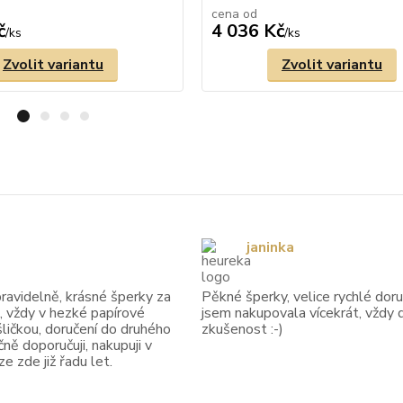
cena od
č
4 036 Kč
/
ks
/
ks
Zvolit variantu
Zvolit variantu
janinka
avidelně, krásné šperky za
Pěkné šperky, velice rychlé doruč
, vždy v hezké papírové
jsem nakupovala vícekrát, vždy 
ličkou, doručení do druhého
zkušenost :-)
ně doporučuji, nakupuji v
 zde již řadu let.