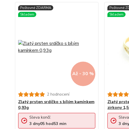
Až - 30 %
2 hodnocení
Zlatý prsten srdíčko s bílým kamínkem
Zlatý prst
0,93g
zirkony 1,
Sleva končí:
Sleva
3
dny
05
hod
53
min
3
dn