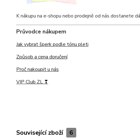
K nákupu na e-shopu nebo prodejně od nás dostanete dárkov
Průvodce nákupem
Jak vybrat šperk podle tónu pleti
Způsob a cena doručení
Proč nakoupit u nás
VIP Club ZL ❣
Související zboží
6