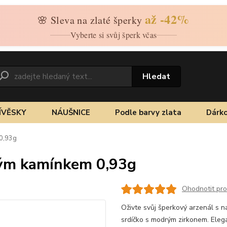
až -42%
🌸 Sleva na zlaté šperky
Vyberte si svůj šperk včas
Hledat
ÍVĚSKY
NÁUŠNICE
Podle barvy zlata
Dárko
 0,93g
rým kamínkem 0,93g
Ohodnotit pr
Oživte svůj šperkový arzenál s n
srdíčko s modrým zirkonem. Elega