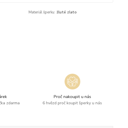
Materiál šperku:
žluté zlato
rek
Proč nakoupit u nás
ička zdarma
6 hvězd proč koupit šperky u nás