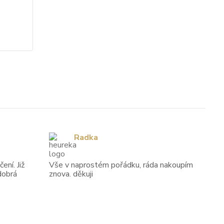
cena od
cena 
4 743 Kč
14 
/
ks
Zvolit variantu
Radka
ení. Již
Vše v naprostém pořádku, ráda nakoupím
dobrá
znova. děkuji