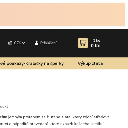
0
ks
CZK
Přihlášení
0 Kč
vé poukazy-Krabičky na šperky
Výkup zlata
odukt
aším jemným prstenem ze žlutého zlata, který zdobí středové
ntní a nápadité provedení, které okouzlí každého. Ideální