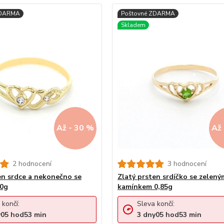
Až - 30 %
Až 
2 hodnocení
3 hodnocení
en srdce a nekonečno se
Zlatý prsten srdíčko se zelený
50g
kamínkem 0,85g
 končí:
Sleva končí:
y
05
hod
53
min
3
dny
05
hod
53
min