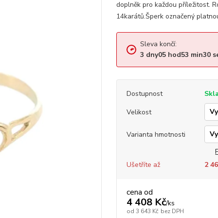
doplněk pro každou příležitost.
14karátů.Šperk označený platnou
Sleva končí:
3
dny
05
hod
53
min
29
s
Dostupnost
Skl
Velikost
Varianta hmotnosti
Ušetříte až
2 46
cena od
4 408 Kč
/
ks
od
3 643 Kč
bez DPH