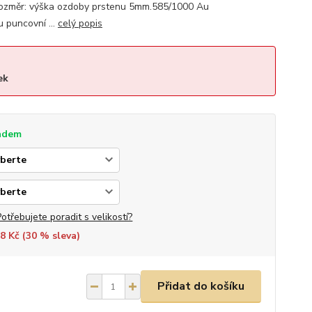
 Rozměr: výška ozdoby prstenu 5mm.585/1000 Au
 puncovní ...
celý popis
ek
adem
Potřebujete poradit s velikostí?
8 Kč (
30
% sleva)
Přidat do košíku