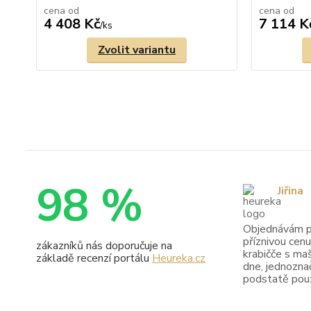
cena od
cena od
4 408 Kč
7 114 K
/
ks
Zvolit variantu
98 %
Jiřina
Objednávám pr
příznivou cenu
zákazníků nás doporučuje na
krabičče s maš
základě recenzí portálu
Heureka.cz
dne, jednoznač
podstatě pouze