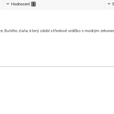
Hodnocení
1
S
 žlutého zlata, který zdobí středové srdíčko s modrým zirkonem