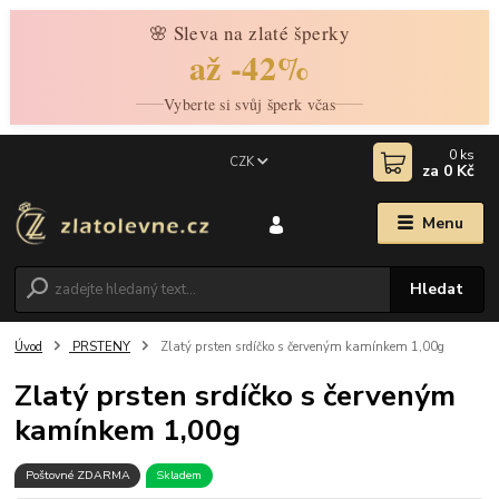
🌸 Sleva na zlaté šperky
až -42%
Vyberte si svůj šperk včas
0
ks
CZK
za
0 Kč
Menu
Hledat
Úvod
PRSTENY
Zlatý prsten srdíčko s červeným kamínkem 1,00g
Zlatý prsten srdíčko s červeným
kamínkem 1,00g
Poštovné ZDARMA
Skladem