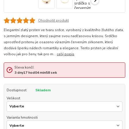
Ohodnotit produkt
Elegantní zlatý prsten ve tvaru srdce, vyrobený z kvalitního žlutého zlata,
s jemným designem, který zaujme svou nadčasovou krásou. Srdíčko
uprostřed prstenu je osazeno výrazným červeným zirkonem, který
dodává šperku nádech romantiky a elegance. Tento prsten je ideální
volbou jak pro ženy, tak pro m...
celý popis
Sleva končí:
3
dny
17
hod
04
min
58
sek
Dostupnost
Skladem
Velikost
Varianta hmotnosti