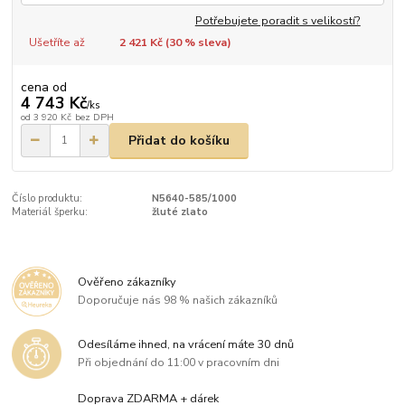
Potřebujete poradit s velikostí?
Ušetříte až
2 421 Kč (
30
% sleva)
cena od
4 743 Kč
/
ks
od
3 920 Kč
bez DPH
Přidat do košíku
Číslo produktu:
N5640-585/1000
Materiál šperku:
žluté zlato
Ověřeno zákazníky
Doporučuje nás 98 % našich zákazníků
Odesíláme ihned, na vrácení máte 30 dnů
Při objednání do 11:00 v pracovním dni
Doprava ZDARMA + dárek