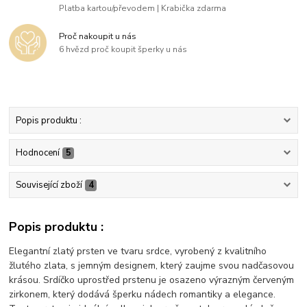
Platba kartou/převodem | Krabička zdarma
Proč nakoupit u nás
6 hvězd proč koupit šperky u nás
Popis produktu :
Hodnocení
5
Související zboží
4
Popis produktu :
Elegantní zlatý prsten ve tvaru srdce, vyrobený z kvalitního
žlutého zlata, s jemným designem, který zaujme svou nadčasovou
krásou. Srdíčko uprostřed prstenu je osazeno výrazným červeným
zirkonem, který dodává šperku nádech romantiky a elegance.