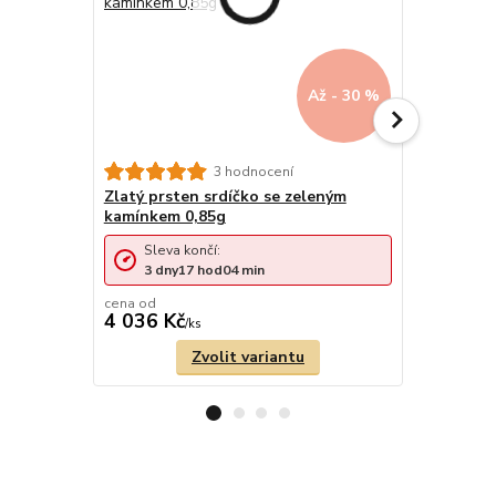
Až - 30 %
3 hodnocení
Zlatý prsten srdíčko se zeleným
Zlatý prst
kamínkem 0,85g
kamínkem 
Sleva končí:
Sleva 
3
dny
17
hod
04
min
3
dny
cena od
cena od
4 036 Kč
4 408 Kč
/
ks
Zvolit variantu