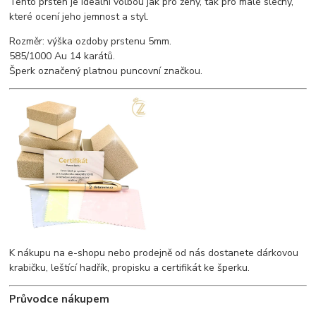
Tento prsten je ideální volbou jak pro ženy, tak pro malé slečny,
které ocení jeho jemnost a styl.
Rozměr: výška ozdoby prstenu 5mm.
585/1000 Au 14 karátů.
Šperk označený platnou puncovní značkou.
K nákupu na e-shopu nebo prodejně od nás dostanete dárkovou
krabičku, leštící hadřík, propisku a certifikát ke šperku.
Průvodce nákupem