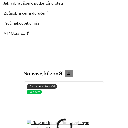
Jak vybrat šperk podle tónu pleti
Způsob a cena doručení
Proč nakoupit u nás
VIP Club ZL ❣
Související zboží
4