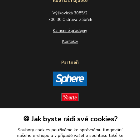
Kde nás najdete
Výškovická 3085/2
700 30 Ostrava-Zábřeh
Kamenné prodejny
Kontakty
Partneři
🍪 Jak byste rádi své cookies?
Sledujte nás
Soubory cookies používáme ke správnému fungování
našeho e-shopu a v případě vašeho souhlasu také ke