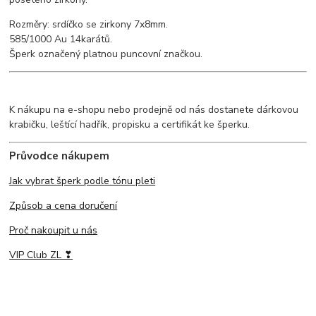
Rozměry: srdíčko se zirkony 7x8mm.
585/1000 Au 14karátů.
Šperk označený platnou puncovní značkou.
K nákupu na e-shopu nebo prodejně od nás dostanete dárkovou
krabičku, leštící hadřík, propisku a certifikát ke šperku.
Průvodce nákupem
Jak vybrat šperk podle tónu pleti
Způsob a cena doručení
Proč nakoupit u nás
VIP Club ZL ❣