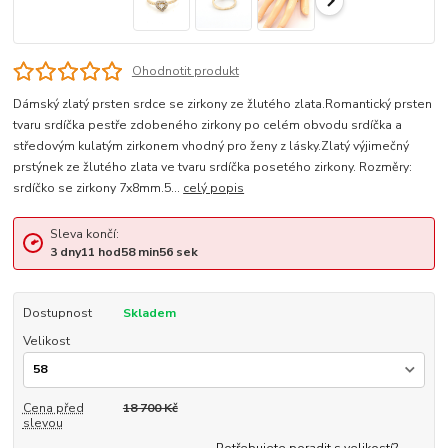
Ohodnotit produkt
Dámský zlatý prsten srdce se zirkony ze žlutého zlata.Romantický prsten
tvaru srdíčka pestře zdobeného zirkony po celém obvodu srdíčka a
středovým kulatým zirkonem vhodný pro ženy z lásky.Zlatý výjimečný
prstýnek ze žlutého zlata ve tvaru srdíčka posetého zirkony. Rozměry:
srdíčko se zirkony 7x8mm.5...
celý popis
Sleva končí:
3
dny
11
hod
58
min
56
sek
Dostupnost
Skladem
Velikost
Cena před
18 700 Kč
slevou
Potřebujete poradit s velikostí?