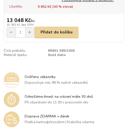
Ušetříte
5 652 Kč (
30
% sleva)
13 048 Kč
/
ks
10 783 Kč
bez DPH
Přidat do košíku
Číslo produktu:
N5801-585/1000
Materiál šperku:
žluté zlato
Ověřeno zákazníky
Doporučuje nás 98 % našich zákazníků
Odesíláme ihned, na vrácení máte 30 dnů
Při objednání do 11:00 v pracovním dni
Doprava ZDARMA + dárek
Platba kartou/převodem | Krabička zdarma