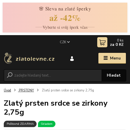
🌸 Sleva na zlaté šperky
až -42%
Vyberte si svůj šperk včas
0
ks
CZK
za
0 Kč
Menu
Hledat
Úvod
PRSTENY
Zlatý prsten srdce se zirkony 2,75g
Zlatý prsten srdce se zirkony
2,75g
Poštovné ZDARMA
Skladem