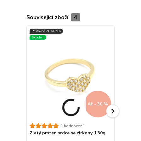
Související zboží
4
Až - 30 %
Zlatý prst
1 hodnocení
1,95g
Zlatý prsten srdce se zirkony 1,30g