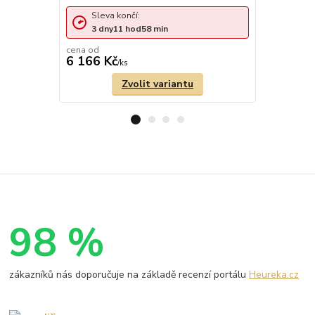
Sleva končí:
Sleva 
3
dny
11
hod
58
min
1
den
cena od
cena od
6 166 Kč
6 876 Kč
/
ks
Zvolit variantu
98 %
zákazníků nás doporučuje na základě recenzí portálu
Heureka.cz