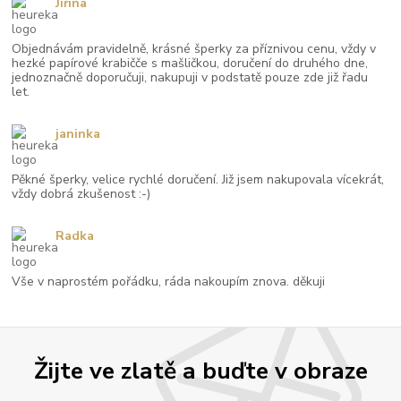
Jiřina
Objednávám pravidelně, krásné šperky za příznivou cenu, vždy v
hezké papírové krabičče s mašličkou, doručení do druhého dne,
jednoznačně doporučuji, nakupuji v podstatě pouze zde již řadu
let.
janinka
Pěkné šperky, velice rychlé doručení. Již jsem nakupovala vícekrát,
vždy dobrá zkušenost :-)
Radka
Vše v naprostém pořádku, ráda nakoupím znova. děkuji
Žijte ve zlatě a buďte v obraze