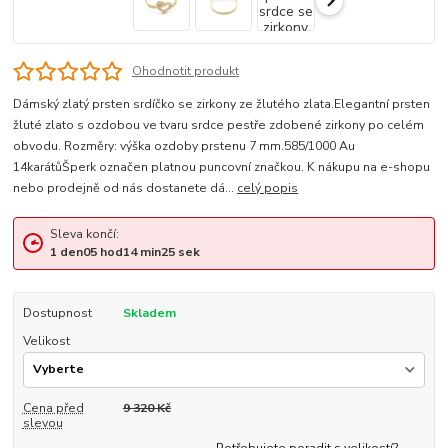
Ohodnotit produkt
Dámský zlatý prsten srdíčko se zirkony ze žlutého zlata.Elegantní prsten
žluté zlato s ozdobou ve tvaru srdce pestře zdobené zirkony po celém
obvodu. Rozměry: výška ozdoby prstenu 7 mm.585/1000 Au
14karátůŠperk označen platnou puncovní značkou. K nákupu na e-shopu
nebo prodejně od nás dostanete dá...
celý popis
Sleva končí:
1
den
05
hod
14
min
24
sek
Dostupnost
Skladem
Velikost
Cena před
9 320 Kč
slevou
Potřebujete poradit s velikostí?