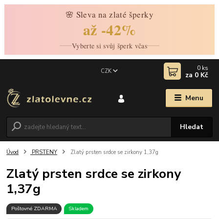
🌸 Sleva na zlaté šperky
až -42%
Vyberte si svůj šperk včas
0
ks
CZK
za
0 Kč
Menu
Hledat
Úvod
PRSTENY
Zlatý prsten srdce se zirkony 1,37g
Zlatý prsten srdce se zirkony
1,37g
Poštovné ZDARMA
Skladem