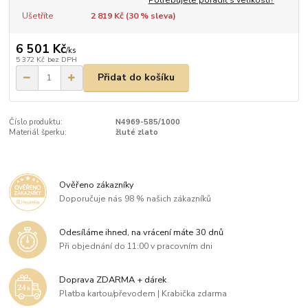
Ušetříte
2 819 Kč (
30
% sleva)
6 501 Kč
/
ks
5 372 Kč
bez DPH
Přidat do košíku
Číslo produktu:
N4969-585/1000
Materiál šperku:
žluté zlato
Ověřeno zákazníky
Doporučuje nás 98 % našich zákazníků
Odesíláme ihned, na vrácení máte 30 dnů
Při objednání do 11:00 v pracovním dni
Doprava ZDARMA + dárek
Platba kartou/převodem | Krabička zdarma