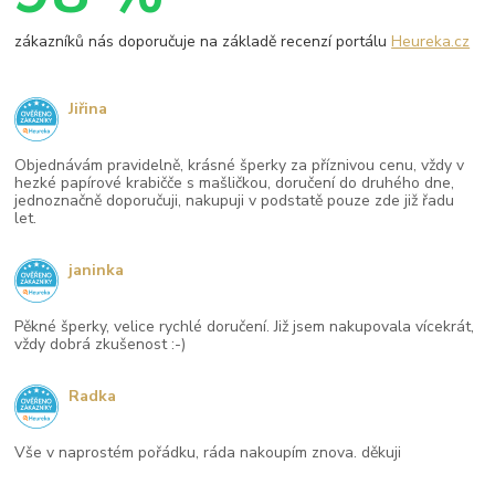
zákazníků nás doporučuje na základě recenzí portálu
Heureka.cz
Jiřina
Objednávám pravidelně, krásné šperky za příznivou cenu, vždy v
hezké papírové krabičče s mašličkou, doručení do druhého dne,
jednoznačně doporučuji, nakupuji v podstatě pouze zde již řadu
let.
janinka
Pěkné šperky, velice rychlé doručení. Již jsem nakupovala vícekrát,
vždy dobrá zkušenost :-)
Radka
Vše v naprostém pořádku, ráda nakoupím znova. děkuji