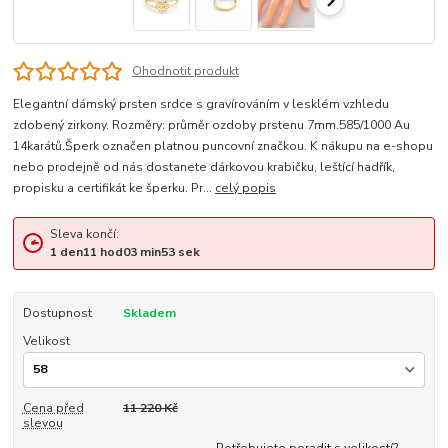
Ohodnotit produkt
Elegantní dámský prsten srdce s gravírováním v lesklém vzhledu
zdobený zirkony. Rozměry: průměr ozdoby prstenu 7mm.585/1000 Au
14karátů.Šperk označen platnou puncovní značkou. K nákupu na e-shopu
nebo prodejně od nás dostanete dárkovou krabičku, leštící hadřík,
propisku a certifikát ke šperku. Pr...
celý popis
Sleva končí:
1
den
11
hod
03
min
52
sek
Dostupnost
Skladem
Velikost
Cena před
11 220 Kč
slevou
Potřebujete poradit s velikostí?