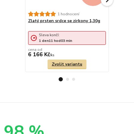
Zlatý prst
1 hodnocení
Zlatý prsten srdce se zirkony 1,30g
Sleva končí:
Sleva 
1
den
11
hod
03
min
1
den
cena od
6 166 Kč
6 501 Kč
/
ks
Zvolit variantu
98 %