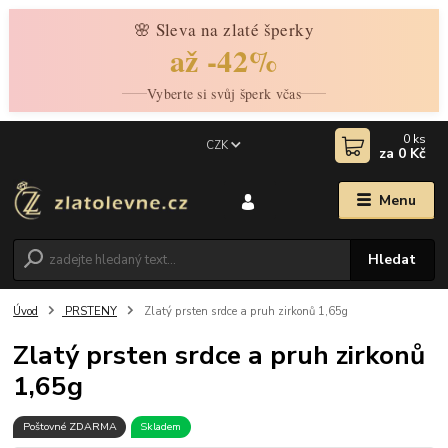
🌸 Sleva na zlaté šperky
až -42%
Vyberte si svůj šperk včas
0
ks
CZK
za
0 Kč
Menu
Hledat
Úvod
PRSTENY
Zlatý prsten srdce a pruh zirkonů 1,65g
Zlatý prsten srdce a pruh zirkonů
1,65g
Poštovné ZDARMA
Skladem