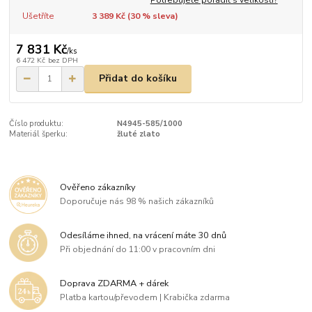
Ušetříte
3 389 Kč (
30
% sleva)
7 831 Kč
/
ks
6 472 Kč
bez DPH
Přidat do košíku
Číslo produktu:
N4945-585/1000
Materiál šperku:
žluté zlato
Ověřeno zákazníky
Doporučuje nás 98 % našich zákazníků
Odesíláme ihned, na vrácení máte 30 dnů
Při objednání do 11:00 v pracovním dni
Doprava ZDARMA + dárek
Platba kartou/převodem | Krabička zdarma