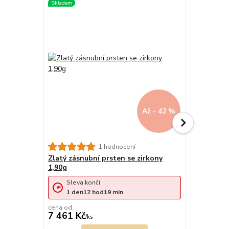
Až - 42 %
Zlatý zásn
1 hodnocení
1,80g
Zlatý zásnubní prsten se zirkony
1,90g
Sleva končí:
Sleva 
1
den
12
hod
19
min
1
den
cena od
cena od
7 461 Kč
7 069 Kč
/
ks