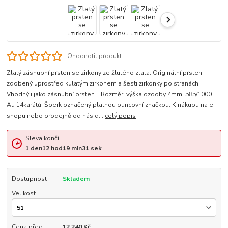
Ohodnotit produkt
Zlatý zásnubní prsten se zirkony ze žlutého zlata. Originální prsten
zdobený uprostřed kulatým zirkonem a šesti zirkonky po stranách.
Vhodný i jako zásnubní prsten. Rozměr: výška ozdoby 4mm. 585/1000
Au 14karátů. Šperk označený platnou puncovní značkou. K nákupu na e-
shopu nebo prodejně od nás d...
celý popis
Sleva končí:
1
den
12
hod
19
min
31
sek
Dostupnost
Skladem
Velikost
Cena před
12 240 Kč