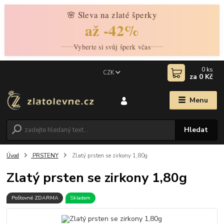
🌸 Sleva na zlaté šperky
až -42%
Vyberte si svůj šperk včas
0
ks
CZK
za
0 Kč
Menu
Hledat
Úvod
PRSTENY
Zlatý prsten se zirkony 1,80g
Zlatý prsten se zirkony 1,80g
Poštovné ZDARMA
Skladem