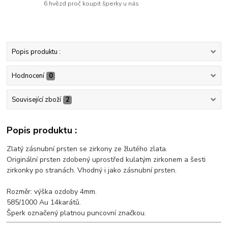
6 hvězd proč koupit šperky u nás
Popis produktu :
Hodnocení
0
Související zboží
2
Popis produktu :
Zlatý zásnubní prsten se zirkony ze žlutého zlata.
Originální prsten zdobený uprostřed kulatým zirkonem a šesti
zirkonky po stranách. Vhodný i jako zásnubní prsten.
Rozměr: výška ozdoby 4mm.
585/1000 Au 14karátů.
Šperk označený platnou puncovní značkou.