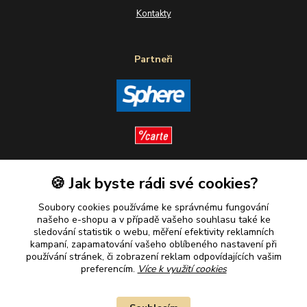
Kontakty
Partneři
🍪 Jak byste rádi své cookies?
Sledujte nás
Soubory cookies používáme ke správnému fungování
našeho e-shopu a v případě vašeho souhlasu také ke
sledování statistik o webu, měření efektivity reklamních
kampaní, zapamatování vašeho oblíbeného nastavení při
Plaťte u nás bezpečně
používání stránek, či zobrazení reklam odpovídajících vašim
preferencím.
Více k využití cookies