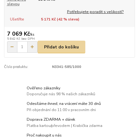
slevou
Potřebujete poradit s velikostí?
Ušetříte
5 171 Kč (
42
% sleva)
7 069 Kč
/
ks
5 842 Kč
bez DPH
Přidat do košíku
Číslo produktu:
N3341-585/1000
Ověřeno zákazníky
Doporučuje nás 98 % našich zákazníků
Odesíláme ihned, na vrácení máte 30 dnů
Při objednání do 11:00 v pracovním dni
Doprava ZDARMA + dárek
Platba kartou/převodem | Krabička zdarma
Proč nakoupit u nás