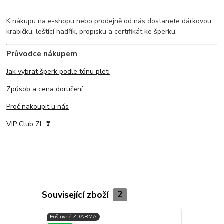
K nákupu na e-shopu nebo prodejně od nás dostanete dárkovou
krabičku, leštící hadřík, propisku a certifikát ke šperku.
Průvodce nákupem
Jak vybrat šperk podle tónu pleti
Způsob a cena doručení
Proč nakoupit u nás
VIP Club ZL ❣
Související zboží
2