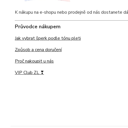
K nákupu na e-shopu nebo prodejně od nás dostanete dárkov
Průvodce nákupem
Jak vybrat šperk podle tónu pleti
Způsob a cena doručení
Proč nakoupit u nás
VIP Club ZL ❣