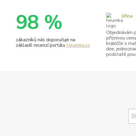
98 %
Jiřina
Objednávám pr
příznivou cenu
zákazníků nás doporučuje na
krabičče s maš
základě recenzí portálu
Heureka.cz
dne, jednoznač
podstatě pouze