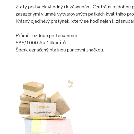
Zlatý prstýnek vhodný i k zásnubám. Centrální ozdobou pr
zasazenými v umně vytvarovaných patkách kvalitního pro
Krásný ojedinělý prstýnek, který se hodí nejen k zásnubá
Průměr ozdoba prstenu 5mm.
585/1000 Au 14karátů
Šperk označený platnou puncovní značkou.