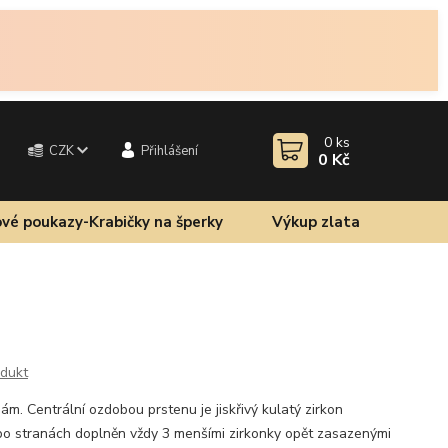
0
ks
CZK
Přihlášení
0 Kč
vé poukazy-Krabičky na šperky
Výkup zlata
odukt
ám. Centrální ozdobou prstenu je jiskřivý kulatý zirkon
 po stranách doplněn vždy 3 menšími zirkonky opět zasazenými