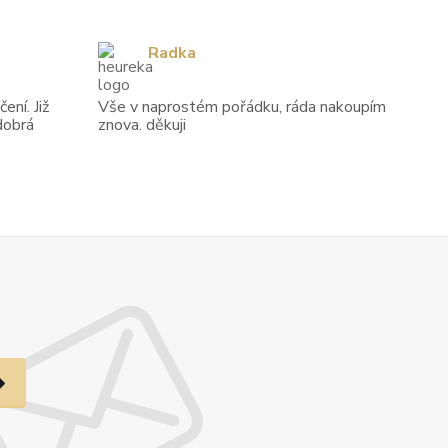
Radka
ení. Již
Vše v naprostém pořádku, ráda nakoupím
dobrá
znova. děkuji