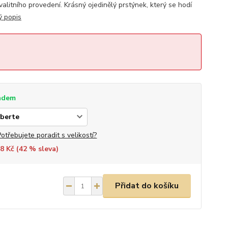
litního provedení. Krásný ojedinělý prstýnek, který se hodí
ý popis
adem
Potřebujete poradit s velikostí?
8 Kč (
42
% sleva)
Přidat do košíku