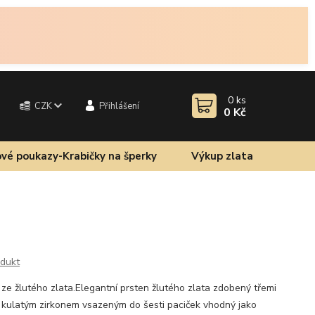
0
ks
CZK
Přihlášení
0 Kč
vé poukazy-Krabičky na šperky
Výkup zlata
odukt
 ze žlutého zlata.Elegantní prsten žlutého zlata zdobený třemi
 kulatým zirkonem vsazeným do šesti paciček vhodný jako