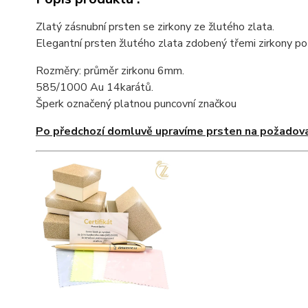
Zlatý zásnubní prsten se zirkony ze žlutého zlata.
Elegantní prsten žlutého zlata zdobený třemi zirkony p
Rozměry: průměr zirkonu 6mm.
585/1000 Au 14karátů.
Šperk označený platnou puncovní značkou
Po předchozí domluvě upravíme prsten na požadova