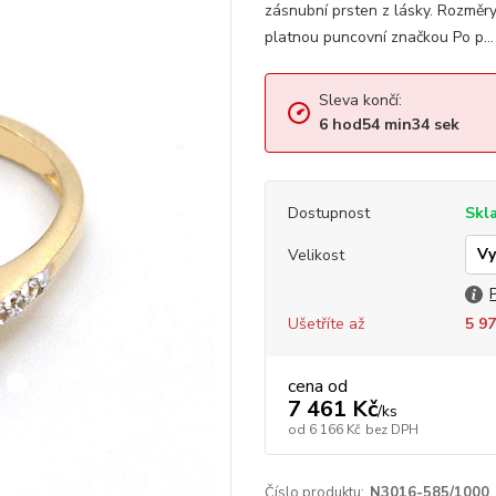
zásnubní prsten z lásky. Rozmě
platnou puncovní značkou Po p..
Sleva končí:
6
hod
54
min
33
sek
Dostupnost
Skl
Velikost
Ušetříte až
5 97
cena od
7 461 Kč
/
ks
od
6 166 Kč
bez DPH
Číslo produktu:
N3016-585/1000