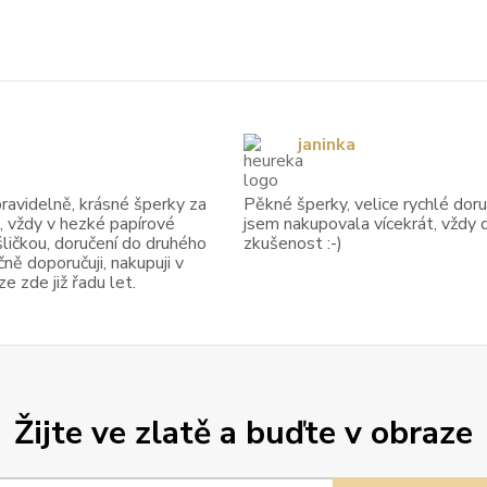
janinka
avidelně, krásné šperky za
Pěkné šperky, velice rychlé doruč
, vždy v hezké papírové
jsem nakupovala vícekrát, vždy 
ličkou, doručení do druhého
zkušenost :-)
ně doporučuji, nakupuji v
 zde již řadu let.
Žijte ve zlatě a buďte v obraze