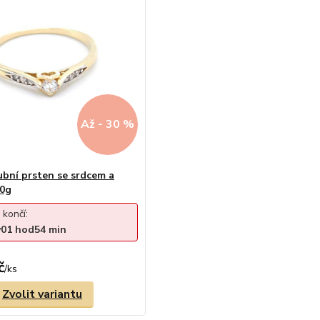
Až - 30 %
ubní prsten se srdcem a
40g
 končí:
y
01
hod
54
min
č
/
ks
Zvolit variantu