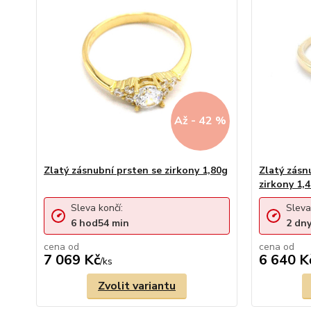
Až - 42 %
Zlatý zásnubní prsten se zirkony 1,80g
Zlatý zásn
zirkony 1,
Sleva končí:
Sleva
6
hod
54
min
2
dn
cena od
cena od
7 069 Kč
6 640 K
/
ks
Zvolit variantu