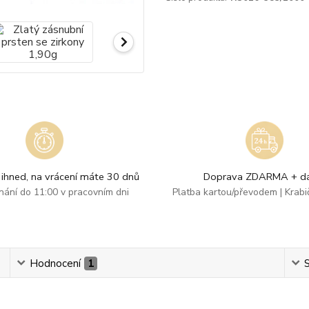
ihned, na vrácení máte 30 dnů
Doprava ZDARMA + dá
dnání do 11:00 v pracovním dni
Platba kartou/převodem | Krab
Hodnocení
1
S