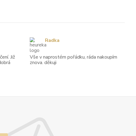
Radka
ení. Již
Vše v naprostém pořádku, ráda nakoupím
dobrá
znova. děkuji