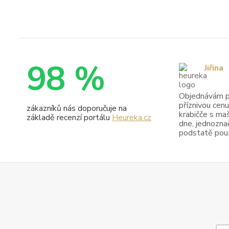
98 %
Jiřina
Objednávám pr
příznivou cenu
zákazníků nás doporučuje na
krabičče s maš
základě recenzí portálu
Heureka.cz
dne, jednoznač
podstatě pouze