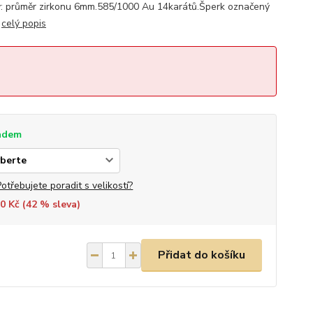
ry: průměr zirkonu 6mm.585/1000 Au 14karátů.Šperk označený
.
celý popis
adem
Potřebujete poradit s velikostí?
0 Kč (
42
% sleva)
Přidat do košíku