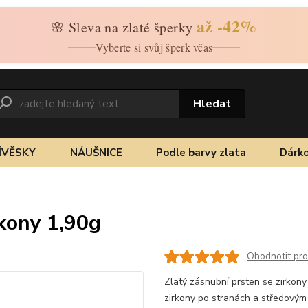
až -42%
🌸 Sleva na zlaté šperky
Vyberte si svůj šperk včas
Hledat
ÍVĚSKY
NÁUŠNICE
Podle barvy zlata
Dárko
rkony 1,90g
Ohodnotit pr
Zlatý zásnubní prsten se zirkony
zirkony po stranách a středovým