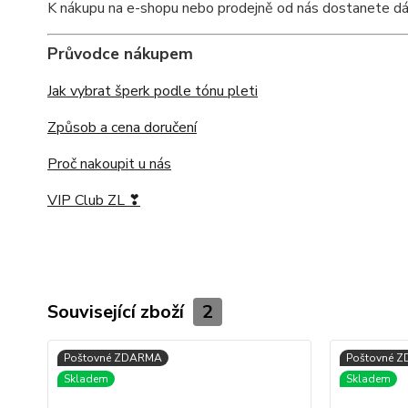
K nákupu na e-shopu nebo prodejně od nás dostanete dárko
Průvodce nákupem
Jak vybrat šperk podle tónu pleti
Způsob a cena doručení
Proč nakoupit u nás
VIP Club ZL ❣
Související zboží
2