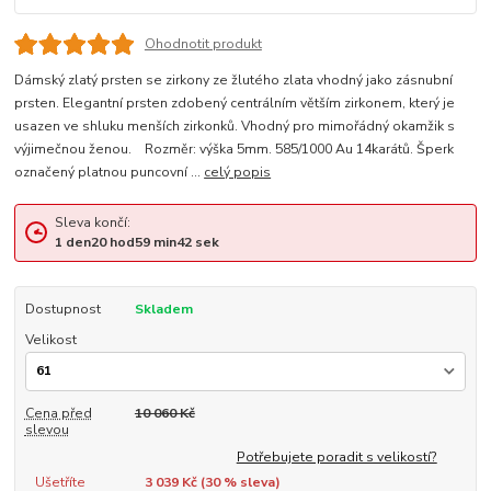
Ohodnotit produkt
Dámský zlatý prsten se zirkony ze žlutého zlata vhodný jako zásnubní
prsten. Elegantní prsten zdobený centrálním větším zirkonem, který je
usazen ve shluku menších zirkonků. Vhodný pro mimořádný okamžik s
výjimečnou ženou. Rozměr: výška 5mm. 585/1000 Au 14karátů. Šperk
označený platnou puncovní ...
celý popis
Sleva končí:
1
den
20
hod
59
min
41
sek
Dostupnost
Skladem
Velikost
Cena před
10 060 Kč
slevou
Potřebujete poradit s velikostí?
Ušetříte
3 039 Kč (
30
% sleva)