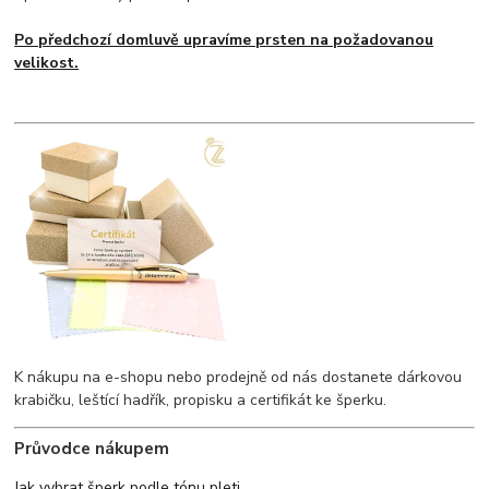
Po předchozí domluvě upravíme prsten na požadovanou
velikost.
K nákupu na e-shopu nebo prodejně od nás dostanete dárkovou
krabičku, leštící hadřík, propisku a certifikát ke šperku.
Průvodce nákupem
Jak vybrat šperk podle tónu pleti