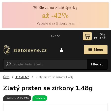
🌸 Sleva na zlaté šperky
až -42%
Vyberte si svůj šperk včas
0
ks
CZK
za
0 Kč
Menu
Hledat
Úvod
PRSTENY
Zlatý prsten se zirkony 1,48g
Zlatý prsten se zirkony 1,48g
Poštovné ZDARMA
Skladem