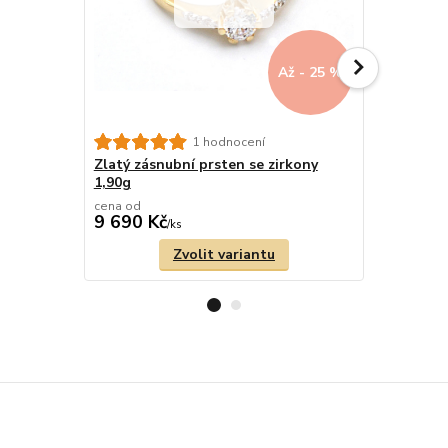
Až - 25 %
Zlatý zásn
1 hodnocení
1,80g
Zlatý zásnubní prsten se zirkony
1,90g
cena od
cena od
9 690 Kč
9 180 Kč
/
ks
Zvolit variantu