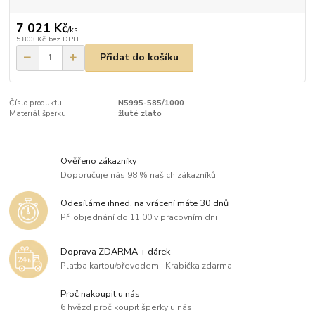
7 021 Kč
/
ks
5 803 Kč
bez DPH
Přidat do košíku
Číslo produktu:
N5995-585/1000
Materiál šperku:
žluté zlato
Ověřeno zákazníky
Doporučuje nás 98 % našich zákazníků
Odesíláme ihned, na vrácení máte 30 dnů
Při objednání do 11:00 v pracovním dni
Doprava ZDARMA + dárek
Platba kartou/převodem | Krabička zdarma
Proč nakoupit u nás
6 hvězd proč koupit šperky u nás