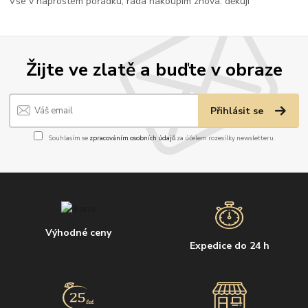
Vše v naprostém pořádku, ráda nakoupím znova. děkuji
Žijte ve zlatě a buďte v obraze
Přihlásit se
Souhlasím se
zpracováním osobních údajů
za účelem rozesílky newsletteru.
Výhodné ceny
Expedice do 24 h