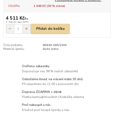
Ušetříte
1 949 Kč (
30
% sleva)
4 511 Kč
/
ks
3 728 Kč
bez DPH
Přidat do košíku
Číslo produktu:
N5649-585/1000
Materiál šperku:
žluté zlato
Ověřeno zákazníky
Doporučuje nás 98 % našich zákazníků
Odesíláme ihned, na vrácení máte 30 dnů
Při objednání do 11:00 v pracovním dni
Doprava ZDARMA + dárek
Platba kartou/převodem | Krabička zdarma
Proč nakoupit u nás
6 hvězd proč koupit šperky u nás