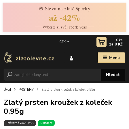
🌸 Sleva na zlaté šperky
až -42%
Vyberte si svůj šperk včas
0
ks
CZK
za
0 Kč
Menu
Hledat
Úvod
PRSTENY
Zlatý prsten kroužek z koleček 0,95g
Zlatý prsten kroužek z koleček
0,95g
Poštovné ZDARMA
Skladem