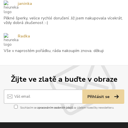
janinka
Pěkné šperky, velice rychlé doručení. Již jsem nakupovala vícekrát,
vždy dobrá zkušenost :-)
Radka
Vše v naprostém pořádku, ráda nakoupím znova. děkuji
Žijte ve zlatě a buďte v obraze
Přihlásit se
Souhlasím se
zpracováním osobních údajů
za účelem rozesílky newsletteru.