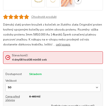
Ohodnotit produkt
Dámský zlatý prsten kroužek z koleček ze žlutého zlata.Originální prsten
tvořený spojenými kolečky po celém obvodu prstenu. Rozměry: výška
ozdoby prstenu 3mm.585/1000 Au 14karátů.Šperk označený platnou
puncovní značkou. K nákupu na e-shopu nebo prodejně od nás
dostanete dárkovou krabičku, leštící ...
celý popis
Sleva končí:
4
dny
08
hod
08
min
56
sek
Dostupnost
Skladem
Velikost
Cena před
6 460 Kč
slevou
Potřebujete poradit s velikostí?