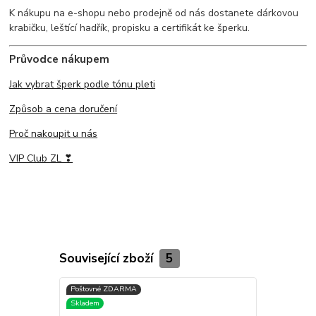
K nákupu na e-shopu nebo prodejně od nás dostanete dárkovou
krabičku, leštící hadřík, propisku a certifikát ke šperku.
Průvodce nákupem
Jak vybrat šperk podle tónu pleti
Způsob a cena doručení
Proč nakoupit u nás
VIP Club ZL ❣
Související zboží
5