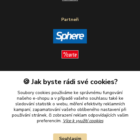
Partneři
Sledujte nás
🍪 Jak byste rádi své cookies?
Soubory cookies používáme ke správnému fungování
našeho e-shopu a v případě vašeho souhlasu také ke
sledování statistik o webu, měření efektivity reklamních
kampaní, zapamatování vašeho oblíbeného nastavení při
Plaťte u nás bezpečně
používání stránek, či zobrazení reklam odpovídajících vašim
preferencím.
Více k využití cookies
Souhlasím