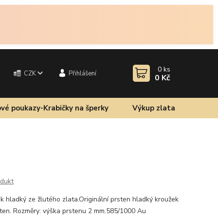
0
ks
CZK
Přihlášení
0 Kč
vé poukazy-Krabičky na šperky
Výkup zlata
odukt
k hladký ze žlutého zlata.Originální prsten hladký kroužek
sten. Rozměry: výška prstenu 2 mm.585/1000 Au