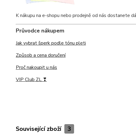
K nákupu na e-shopu nebo prodejně od nás dostanete dárkov
Průvodce nákupem
Jak vybrat šperk podle tónu pleti
Způsob a cena doručení
Proč nakoupit u nás
VIP Club ZL ❣
Související zboží
3