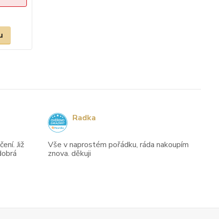
u
Radka
ení. Již
Vše v naprostém pořádku, ráda nakoupím
dobrá
znova. děkuji