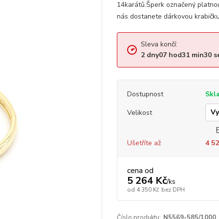
14karátů.Šperk označený platno
nás dostanete dárkovou krabičku, 
Sleva končí:
2
dny
07
hod
31
min
29
s
Dostupnost
Skl
Velikost
Ušetříte až
4 52
cena od
5 264 Kč
/
ks
od
4 350 Kč
bez DPH
Číslo produktu:
N5569-585/1000