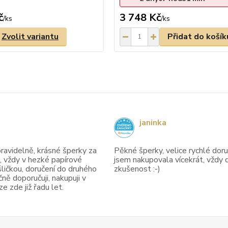
č
3 748 Kč
/
ks
/
ks
Zvolit variantu
Přidat do košík
janinka
avidelně, krásné šperky za
Pěkné šperky, velice rychlé doruč
, vždy v hezké papírové
jsem nakupovala vícekrát, vždy 
ličkou, doručení do druhého
zkušenost :-)
ně doporučuji, nakupuji v
 zde již řadu let.