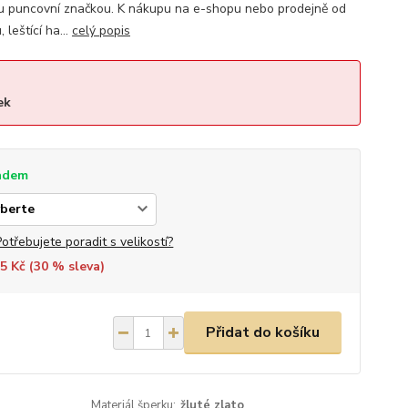
u puncovní značkou. K nákupu na e-shopu nebo prodejně od
leštící ha...
celý popis
ek
adem
Potřebujete poradit s velikostí?
5 Kč (
30
% sleva)
Přidat do košíku
Materiál šperku:
žluté zlato