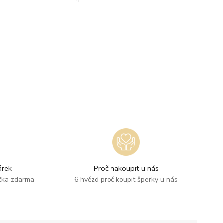
rek
Proč nakoupit u nás
ička zdarma
6 hvězd proč koupit šperky u nás