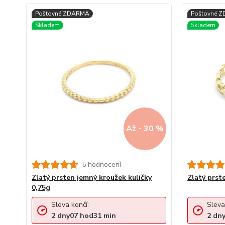
Až - 30 %
5 hodnocení
Zlatý prsten jemný kroužek kuličky
Zlatý prst
0,75g
Sleva končí:
Sleva
2
dny
07
hod
31
min
2
dn