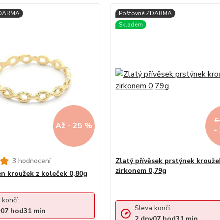
5
Až - 25 %
-
3 hodnocení
Zlatý přívěsek prstýnek krouže
zirkonem 0,79g
en kroužek z koleček 0,80g
 končí:
Sleva končí:
y
07
hod
31
min
2
dny
07
hod
31
min