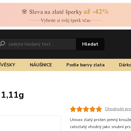
až -42%
🌸 Sleva na zlaté šperky
Vyberte si svůj šperk včas
Hledat
ÍVĚSKY
NÁUŠNICE
Podle barvy zlata
Dárko
 1,11g
Ohodnotit pr
Unisex zlatý prsten jemný krouže
celozlatý vhodný jako snubní pr