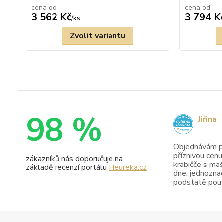
cena od
cena od
3 562 Kč
3 794 K
/
ks
Zvolit variantu
98 %
Jiřina
Objednávám pr
příznivou cenu
zákazníků nás doporučuje na
krabičče s maš
základě recenzí portálu
Heureka.cz
dne, jednoznač
podstatě pouze