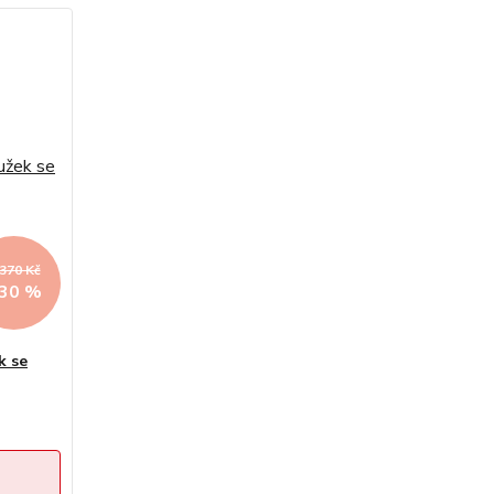
 370 Kč
 30 %
k se