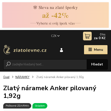
🌸 Sleva na zlaté šperky
až -42%
Vyberte si svůj šperk včas
0
ks
CZK
za
0 Kč
Menu
Hledat
Úvod
NÁRAMKY
Zlatý náramek Anker pilovaný 1,92g
Zlatý náramek Anker pilovaný
1,92g
Poštovné ZDARMA
Skladem