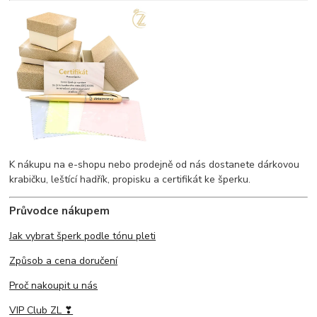
K nákupu na e-shopu nebo prodejně od nás dostanete dárkovou
krabičku, leštící hadřík, propisku a certifikát ke šperku.
Průvodce nákupem
Jak vybrat šperk podle tónu pleti
Způsob a cena doručení
Proč nakoupit u nás
VIP Club ZL ❣