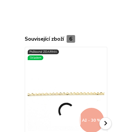
Související zboží
6
Až - 30 %