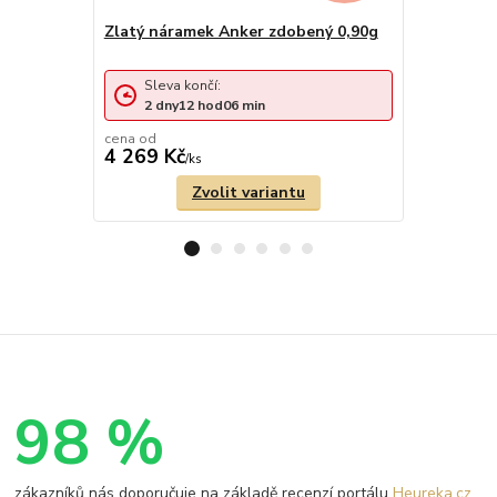
Zlatý náramek Anker zdobený 0,90g
Zlatý řetí
Sleva končí:
Sleva 
2
dny
12
hod
06
min
2
dny
cena od
cena od
4 269 Kč
12 332 
/
ks
Zvolit variantu
98 %
zákazníků nás doporučuje na základě recenzí portálu
Heureka.cz