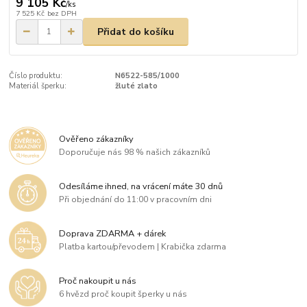
9 105 Kč
/
ks
7 525 Kč
bez DPH
Přidat do košíku
Číslo produktu:
N6522-585/1000
Materiál šperku:
žluté zlato
Ověřeno zákazníky
Doporučuje nás 98 % našich zákazníků
Odesíláme ihned, na vrácení máte 30 dnů
Při objednání do 11:00 v pracovním dni
Doprava ZDARMA + dárek
Platba kartou/převodem | Krabička zdarma
Proč nakoupit u nás
6 hvězd proč koupit šperky u nás