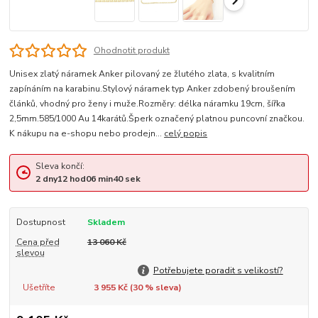
Ohodnotit produkt
Unisex zlatý náramek Anker pilovaný ze žlutého zlata, s kvalitním
zapínáním na karabinu.Stylový náramek typ Anker zdobený broušením
článků, vhodný pro ženy i muže.Rozměry: délka náramku 19cm, šířka
2,5mm.585/1000 Au 14karátů.Šperk označený platnou puncovní značkou.
K nákupu na e-shopu nebo prodejn...
celý popis
Sleva končí:
2
dny
12
hod
06
min
39
sek
Dostupnost
Skladem
Cena před
13 060 Kč
slevou
Potřebujete poradit s velikostí?
Ušetříte
3 955 Kč (
30
% sleva)