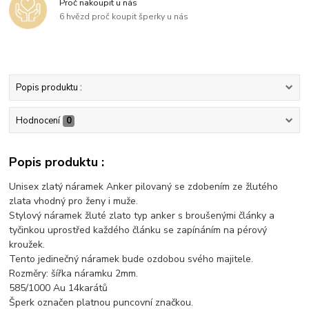
Proč nakoupit u nás
6 hvězd proč koupit šperky u nás
Popis produktu :
Hodnocení
0
Popis produktu :
Unisex zlatý náramek Anker pilovaný se zdobením ze žlutého
zlata vhodný pro ženy i muže.
Stylový náramek žluté zlato typ anker s broušenými články a
tyčinkou uprostřed každého článku se zapínáním na pérový
kroužek.
Tento jedinečný náramek bude ozdobou svého majitele.
Rozměry: šířka náramku 2mm.
585/1000 Au 14karátů
Šperk označen platnou puncovní značkou.