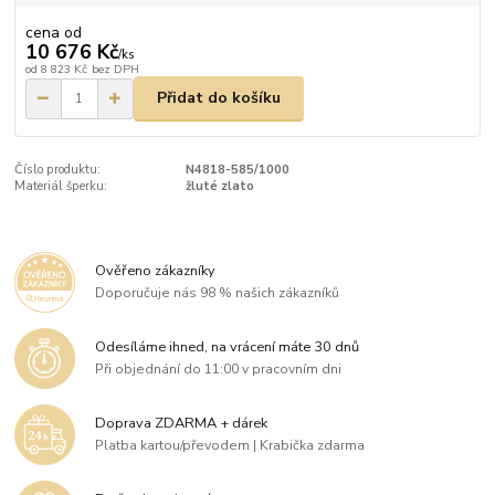
cena od
10 676 Kč
/
ks
od
8 823 Kč
bez DPH
Přidat do košíku
Číslo produktu:
N4818-585/1000
Materiál šperku:
žluté zlato
Ověřeno zákazníky
Doporučuje nás 98 % našich zákazníků
Odesíláme ihned, na vrácení máte 30 dnů
Při objednání do 11:00 v pracovním dni
Doprava ZDARMA + dárek
Platba kartou/převodem | Krabička zdarma