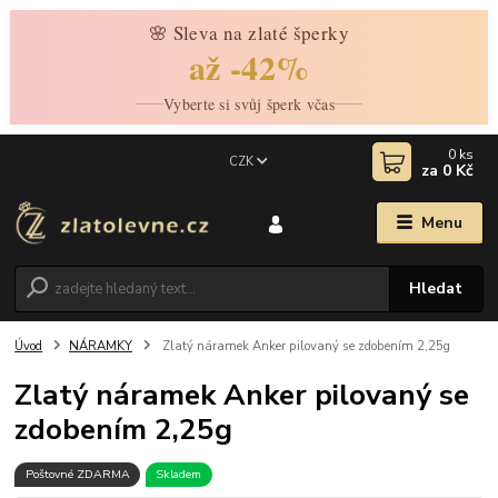
🌸 Sleva na zlaté šperky
až -42%
Vyberte si svůj šperk včas
0
ks
CZK
za
0 Kč
Menu
Hledat
Úvod
NÁRAMKY
Zlatý náramek Anker pilovaný se zdobením 2,25g
Zlatý náramek Anker pilovaný se
zdobením 2,25g
Poštovné ZDARMA
Skladem