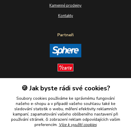
Kamenné prodejny
Kontakty
Partneři
🍪 Jak byste rádi své cookies?
Sledujte nás
Soubory cookies používáme ke správnému fungování
našeho e-shopu a v případě vašeho souhlasu také ke
sledování statistik o webu, měření efektivity reklamních
kampaní, zapamatování vašeho oblíbeného nastavení při
Plaťte u nás bezpečně
používání stránek, či zobrazení reklam odpovídajících vašim
preferencím.
Více k využití cookies