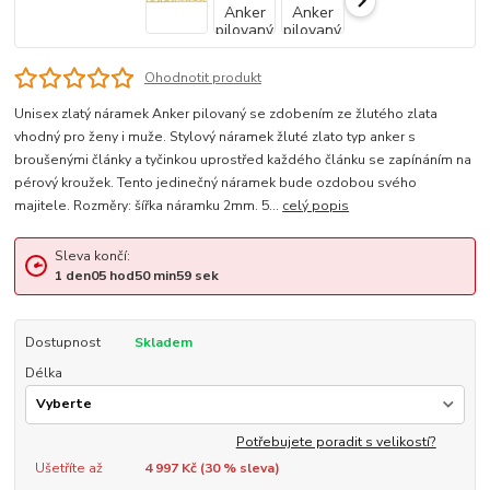
Ohodnotit produkt
Unisex zlatý náramek Anker pilovaný se zdobením ze žlutého zlata
vhodný pro ženy i muže. Stylový náramek žluté zlato typ anker s
broušenými články a tyčinkou uprostřed každého článku se zapínáním na
pérový kroužek. Tento jedinečný náramek bude ozdobou svého
majitele. Rozměry: šířka náramku 2mm. 5...
celý popis
Sleva končí:
1
den
05
hod
50
min
58
sek
Dostupnost
Skladem
Délka
Potřebujete poradit s velikostí?
Ušetříte až
4 997 Kč (
30
% sleva)