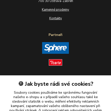
700 30 Ostrava-Zábřeh
Kamenné prodejny
Kontakty
Partneři
Sledujte nás
🍪 Jak byste rádi své cookies?
Soubory cookies používáme ke správnému fungování
našeho e-shopu a v případě vašeho souhlasu také ke
sledování statistik o webu, měření efektivity reklamních
kampaní, zapamatování vašeho oblíbeného nastavení při
Plaťte u nás bezpečně
používání stránek, či zobrazení reklam odpovídajících vašim