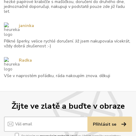
hezké papírové krabičče s mašličkou, doručení do druhého dne,
jednoznačně doporučuji, nakupuji v podstatě pouze zde již řadu
let.
janinka
Pěkné šperky, velice rychlé doručení. Již jsem nakupovala vícekrát,
vždy dobrá zkušenost :-)
Radka
Vše v naprostém pořádku, ráda nakoupím znova. děkuji
Žijte ve zlatě a buďte v obraze
Přihlásit se
Souhlasím se
zpracováním osobních údajů
za účelem rozesílky newsletteru.