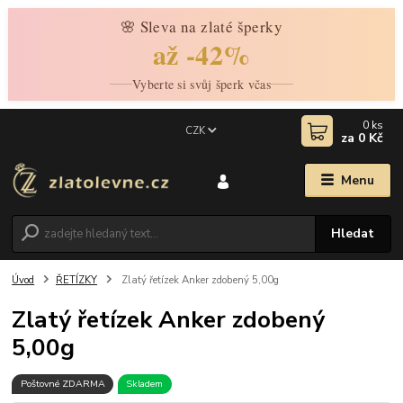
🌸 Sleva na zlaté šperky
až -42%
Vyberte si svůj šperk včas
0
ks
CZK
za
0 Kč
Menu
Hledat
Úvod
ŘETÍZKY
Zlatý řetízek Anker zdobený 5,00g
Zlatý řetízek Anker zdobený
5,00g
Poštovné ZDARMA
Skladem