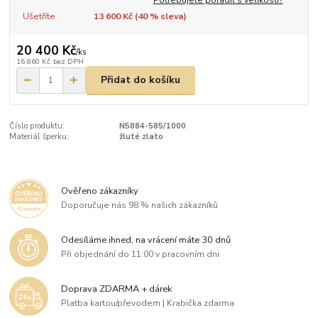
Ušetříte
13 600 Kč (
40
% sleva)
20 400 Kč
/
ks
16 860 Kč
bez DPH
Přidat do košíku
Číslo produktu:
N5884-585/1000
Materiál šperku:
žluté zlato
Ověřeno zákazníky
Doporučuje nás 98 % našich zákazníků
Odesíláme ihned, na vrácení máte 30 dnů
Při objednání do 11:00 v pracovním dni
Doprava ZDARMA + dárek
Platba kartou/převodem | Krabička zdarma