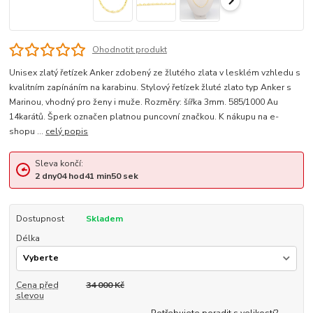
Ohodnotit produkt
Unisex zlatý řetízek Anker zdobený ze žlutého zlata v lesklém vzhledu s
kvalitním zapínáním na karabinu. Stylový řetízek žluté zlato typ Anker s
Marinou, vhodný pro ženy i muže. Rozměry: šířka 3mm. 585/1000 Au
14karátů. Šperk označen platnou puncovní značkou. K nákupu na e-
shopu ...
celý popis
Sleva končí:
2
dny
04
hod
41
min
49
sek
Dostupnost
Skladem
Délka
Cena před
34 000 Kč
slevou
Potřebujete poradit s velikostí?