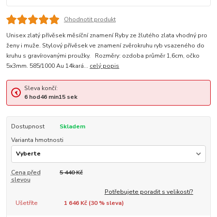
Ohodnotit produkt
Unisex zlatý přívěsek měsíční znamení Ryby ze žlutého zlata vhodný pro
ženy i muže. Stylový přívěsek ve znamení zvěrokruhu ryb vsazeného do
kruhu s gravírovanými proužky. Rozměry: ozdoba průměr 1,6cm, očko
5x3mm. 585/1000 Au 14kará...
celý popis
Sleva končí:
6
hod
46
min
15
sek
Dostupnost
Skladem
Varianta hmotnosti
Cena před
5 440 Kč
slevou
Potřebujete poradit s velikostí?
Ušetříte
1 646 Kč (
30
% sleva)