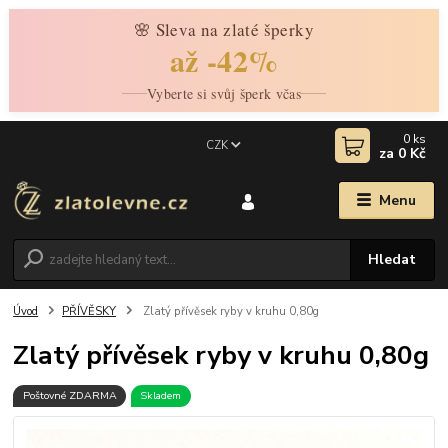
🌸 Sleva na zlaté šperky
až -42%
Vyberte si svůj šperk včas
0
ks
CZK
za
0 Kč
Menu
Hledat
Úvod
PŘÍVĚSKY
Zlatý přívěsek ryby v kruhu 0,80g
Zlatý přívěsek ryby v kruhu 0,80g
Poštovné ZDARMA
Skladem