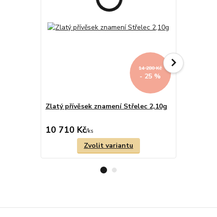
14 280 Kč
- 25 %
Zlatý přívěsek znamení Střelec 2,10g
Zlatý přív
10 710 Kč
16 070 
/
ks
Zvolit variantu