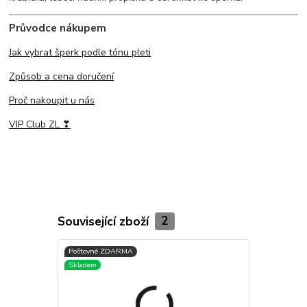
Průvodce nákupem
Jak vybrat šperk podle tónu pleti
Způsob a cena doručení
Proč nakoupit u nás
VIP Club ZL ❣
Související zboží
2