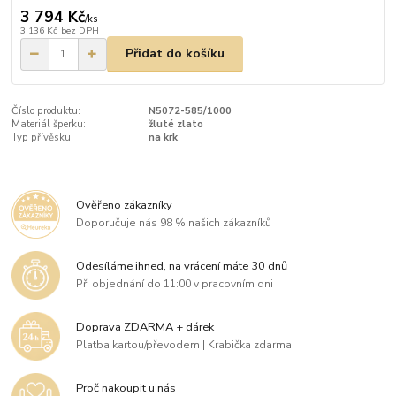
3 794 Kč
/
ks
3 136 Kč
bez DPH
Přidat do košíku
Číslo produktu:
N5072-585/1000
Materiál šperku:
žluté zlato
Typ přívěsku:
na krk
Ověřeno zákazníky
Doporučuje nás 98 % našich zákazníků
Odesíláme ihned, na vrácení máte 30 dnů
Při objednání do 11:00 v pracovním dni
Doprava ZDARMA + dárek
Platba kartou/převodem | Krabička zdarma
Proč nakoupit u nás