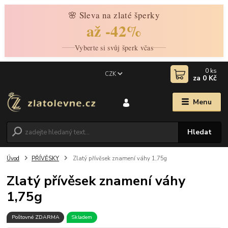
🌸 Sleva na zlaté šperky
až -42%
Vyberte si svůj šperk včas
0
ks
CZK
za
0 Kč
Menu
Hledat
Úvod
PŘÍVĚSKY
Zlatý přívěsek znamení váhy 1,75g
Zlatý přívěsek znamení váhy
1,75g
Poštovné ZDARMA
Skladem