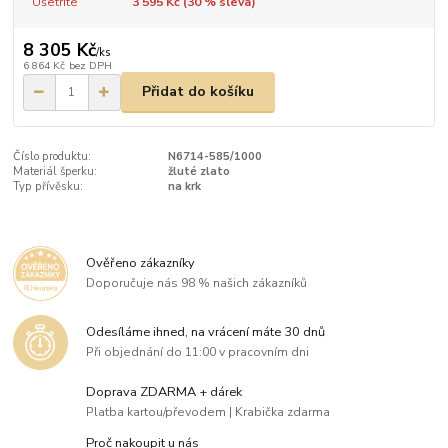
Ušetříte
3 595 Kč (
30
% sleva)
8 305 Kč
/
ks
6 864 Kč
bez DPH
Přidat do košíku
Číslo produktu:
N6714-585/1000
Materiál šperku:
žluté zlato
Typ přívěsku:
na krk
Ověřeno zákazníky
Doporučuje nás 98 % našich zákazníků
Odesíláme ihned, na vrácení máte 30 dnů
Při objednání do 11:00 v pracovním dni
Doprava ZDARMA + dárek
Platba kartou/převodem | Krabička zdarma
Proč nakoupit u nás