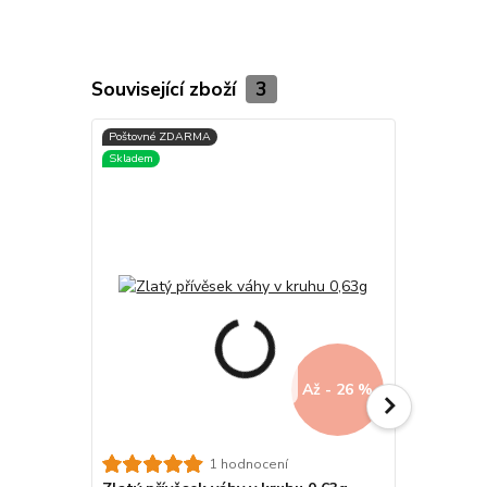
Související zboží
3
Až - 26 %
1 hodnocení