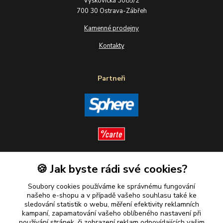
Výškovická 3085/2
700 30 Ostrava-Zábřeh
Kamenné prodejny
Kontakty
Partneři
🍪 Jak byste rádi své cookies?
Sledujte nás
Soubory cookies používáme ke správnému fungování
našeho e-shopu a v případě vašeho souhlasu také ke
sledování statistik o webu, měření efektivity reklamních
kampaní, zapamatování vašeho oblíbeného nastavení při
Plaťte u nás bezpečně
používání stránek, či zobrazení reklam odpovídajících vašim