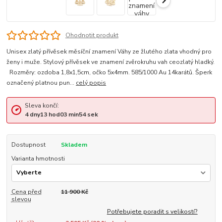
Ohodnotit produkt
Unisex zlatý přívěsek měsíční znamení Váhy ze žlutého zlata vhodný pro
ženy i muže. Stylový přívěsek ve znamení zvěrokruhu vah ceozlatý hladký.
Rozměry: ozdoba 1,8x1,5cm, očko 5x4mm. 585/1000 Au 14karátů. Šperk
označený platnou pun...
celý popis
Sleva končí:
4
dny
13
hod
03
min
54
sek
Dostupnost
Skladem
Varianta hmotnosti
Cena před
11 900 Kč
slevou
Potřebujete poradit s velikostí?