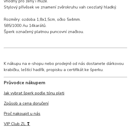
vhodný pro ženy i muže.
Stylový přívěsek ve znamení zvěrokruhu vah ceozlatý hladký.
Rozměry: ozdoba 1,8x1,5cm, očko 5x4mm.
585/1000 Au 14karátů.
Šperk označený platnou puncovní značkou.
K nákupu na e-shopu nebo prodejně od nás dostanete dárkovou
krabičku, leštící hadřík, propisku a certifikát ke šperku.
Průvodce nákupem
Jak vybrat šperk podle tónu pleti
Způsob a cena doručení
Proč nakoupit u nás
VIP Club ZL ❣