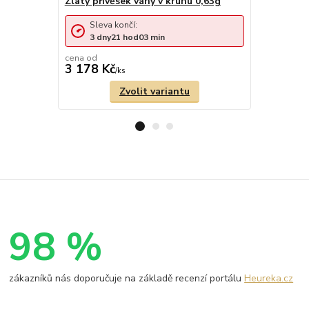
Zlatý přívěsek váhy v kruhu 0,63g
Zlatý přív
1,15g
Sleva končí:
Sleva 
3
dny
21
hod
03
min
4
dny
cena od
3 178 Kč
5 459 Kč
/
ks
Zvolit variantu
98 %
zákazníků nás doporučuje na základě recenzí portálu
Heureka.cz