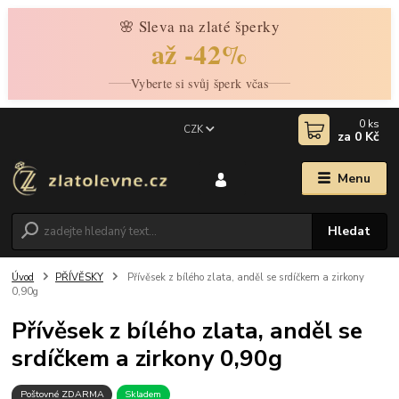
🌸 Sleva na zlaté šperky
až -42%
Vyberte si svůj šperk včas
0
ks
CZK
za
0 Kč
Menu
Hledat
Úvod
PŘÍVĚSKY
Přívěsek z bílého zlata, anděl se srdíčkem a zirkony
0,90g
Přívěsek z bílého zlata, anděl se
srdíčkem a zirkony 0,90g
Poštovné ZDARMA
Skladem