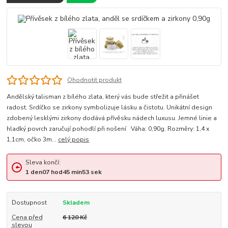
Ohodnotit produkt
Andělský talisman z bílého zlata, který vás bude střežit a přinášet
radost. Srdíčko se zirkony symbolizuje lásku a čistotu. Unikátní design
zdobený lesklými zirkony dodává přívěsku nádech luxusu. Jemné linie a
hladký povrch zaručují pohodlí při nošení Váha: 0,90g. Rozměry: 1,4 x
1,1cm, očko 3m...
celý popis
Sleva končí:
1
den
07
hod
45
min
52
sek
Dostupnost
Skladem
Cena před
6 120 Kč
slevou