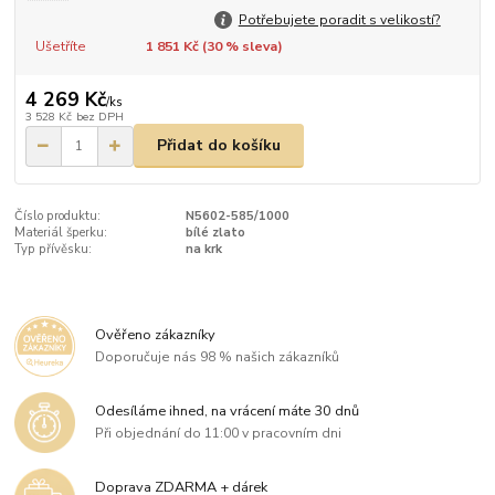
Potřebujete poradit s velikostí?
Ušetříte
1 851 Kč (
30
% sleva)
4 269 Kč
/
ks
3 528 Kč
bez DPH
Přidat do košíku
Číslo produktu:
N5602-585/1000
Materiál šperku:
bílé zlato
Typ přívěsku:
na krk
Ověřeno zákazníky
Doporučuje nás 98 % našich zákazníků
Odesíláme ihned, na vrácení máte 30 dnů
Při objednání do 11:00 v pracovním dni
Doprava ZDARMA + dárek