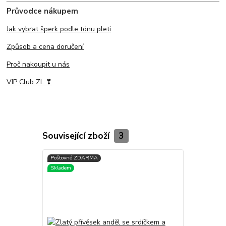
Průvodce nákupem
Jak vybrat šperk podle tónu pleti
Způsob a cena doručení
Proč nakoupit u nás
VIP Club ZL ❣
Související zboží
3