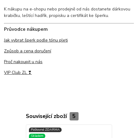
K nákupu na e-shopu nebo prodejně od nás dostanete dárkovou
krabičku, leštící hadřík, propisku a certifikát ke šperku.
Průvodce nákupem
Jak vybrat šperk podle tónu pleti
Způsob a cena doručení
Proč nakoupit u nás
VIP Club ZL ❣
Související zboží
5