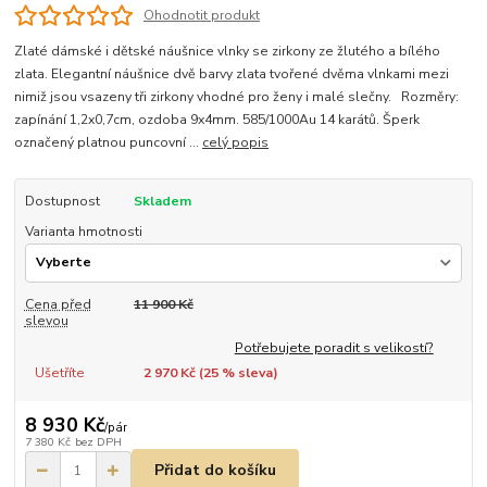
Ohodnotit produkt
Zlaté dámské i dětské náušnice vlnky se zirkony ze žlutého a bílého
zlata. Elegantní náušnice dvě barvy zlata tvořené dvěma vlnkami mezi
nimiž jsou vsazeny tři zirkony vhodné pro ženy i malé slečny. Rozměry:
zapínání 1,2x0,7cm, ozdoba 9x4mm. 585/1000Au 14 karátů. Šperk
označený platnou puncovní ...
celý popis
Dostupnost
Skladem
Varianta hmotnosti
Cena před
11 900 Kč
slevou
Potřebujete poradit s velikostí?
Ušetříte
2 970 Kč (
25
% sleva)
8 930 Kč
/
pár
7 380 Kč
bez DPH
Přidat do košíku