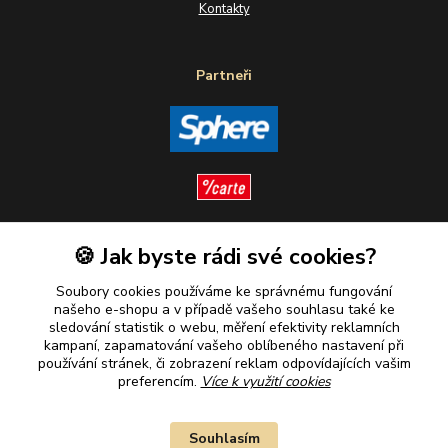
Kontakty
Partneři
🍪 Jak byste rádi své cookies?
Sledujte nás
Soubory cookies používáme ke správnému fungování
našeho e-shopu a v případě vašeho souhlasu také ke
sledování statistik o webu, měření efektivity reklamních
kampaní, zapamatování vašeho oblíbeného nastavení při
Plaťte u nás bezpečně
používání stránek, či zobrazení reklam odpovídajících vašim
preferencím.
Více k využití cookies
Souhlasím