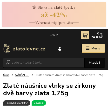
🌸 Sleva na zlaté šperky
až -42%
Vyberte si svůj šperk včas
0
ks
CZK
za
0 Kč
Menu
Hledat
Úvod
NÁUŠNICE
Zlaté náušnice vlnky se zirkony dvě barvy zlata 1,75g
Zlaté náušnice vlnky se zirkony
dvě barvy zlata 1,75g
Poštovné ZDARMA
Skladem