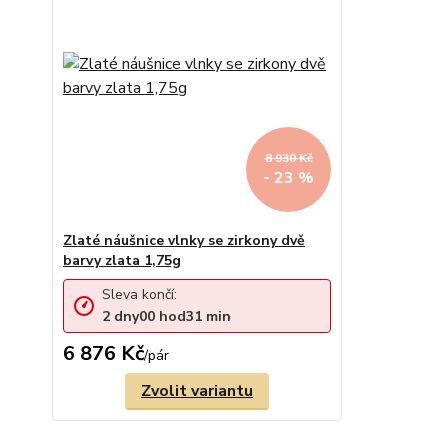
8 930 Kč
- 23 %
Zlaté náušnice vlnky se zirkony dvě
barvy zlata 1,75g
Sleva končí:
2
dny
00
hod
31
min
6 876 Kč
/
pár
Zvolit variantu