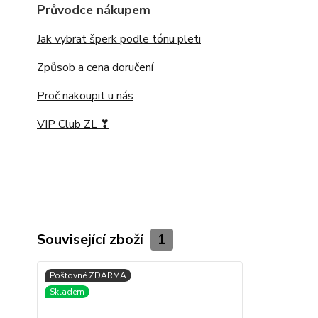
Průvodce nákupem
Jak vybrat šperk podle tónu pleti
Způsob a cena doručení
Proč nakoupit u nás
VIP Club ZL ❣
Související zboží
1