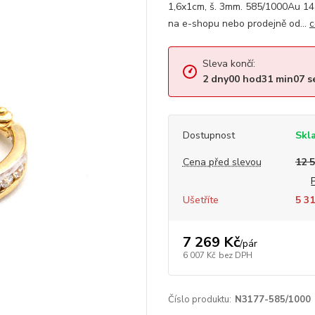
1,6x1cm, š. 3mm. 585/1000Au 14
na e-shopu nebo prodejně od...
c
Sleva končí:
2
dny
00
hod
31
min
06
s
Dostupnost
Skl
Cena před slevou
12 
Ušetříte
5 31
7 269 Kč
/
pár
6 007 Kč
bez DPH
Číslo produktu:
N3177-585/1000