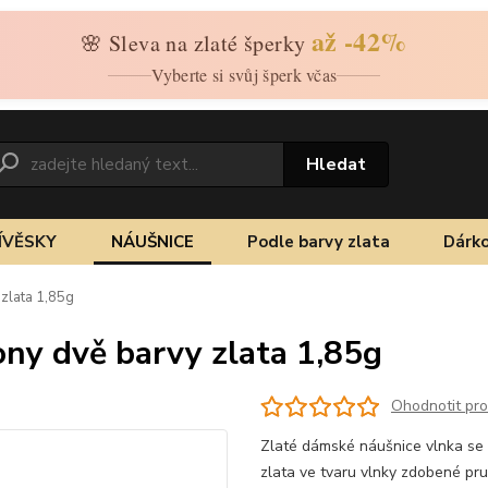
až -42%
🌸 Sleva na zlaté šperky
Vyberte si svůj šperk včas
Hledat
ÍVĚSKY
NÁUŠNICE
Podle barvy zlata
Dárko
 zlata 1,85g
ony dvě barvy zlata 1,85g
Ohodnotit pr
Zlaté dámské náušnice vlnka se z
zlata ve tvaru vlnky zdobené p