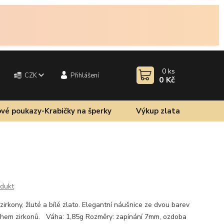
0
ks
CZK
Přihlášení
0 Kč
vé poukazy-Krabičky na šperky
Výkup zlata
odukt
irkony, žluté a bílé zlato. Elegantní náušnice ze dvou barev
ruhem zirkonů. Váha: 1,85g Rozměry: zapínání 7mm, ozdoba