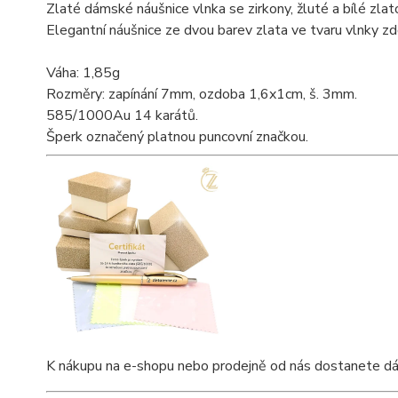
Zlaté dámské náušnice vlnka se zirkony, žluté a bílé zlat
Elegantní náušnice ze dvou barev zlata ve tvaru vlnky z
Váha: 1,85g
Rozměry: zapínání 7mm, ozdoba 1,6x1cm, š. 3mm.
585/1000Au 14 karátů.
Šperk označený platnou puncovní značkou.
K nákupu na e-shopu nebo prodejně od nás dostanete dárkov