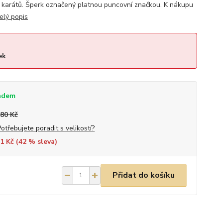
 karátů. Šperk označený platnou puncovní značkou. K nákupu
elý popis
ek
adem
580 Kč
Potřebujete poradit s velikostí?
1 Kč (
42
% sleva)
Přidat do košíku