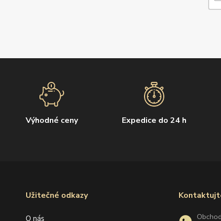
Výhodné ceny
Expedice do 24 h
Užitečné odkazy
Kontaktujt
Obcho
O nás