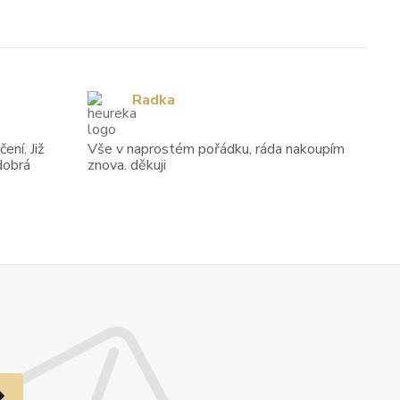
Radka
ení. Již
Vše v naprostém pořádku, ráda nakoupím
dobrá
znova. děkuji