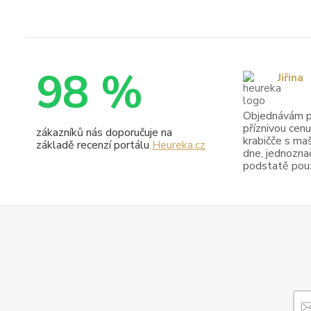
98 %
Jiřina
Objednávám pr
příznivou cenu
zákazníků nás doporučuje na
krabičče s maš
základě recenzí portálu
Heureka.cz
dne, jednoznač
podstatě pouze