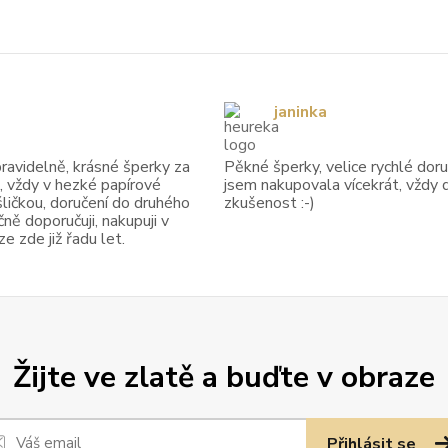
janinka
avidelně, krásné šperky za
Pěkné šperky, velice rychlé doruč
, vždy v hezké papírové
jsem nakupovala vícekrát, vždy 
ličkou, doručení do druhého
zkušenost :-)
ně doporučuji, nakupuji v
 zde již řadu let.
Žijte ve zlatě a buďte v obraze
Přihlásit se