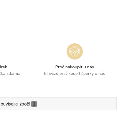
rek
Proč nakoupit u nás
ička zdarma
6 hvězd proč koupit šperky u nás
ouvisející zboží
1