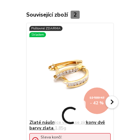
Související zboží
2
12 580 Kč
- 42 %
Zlaté náušnice vlnky se zirkony dvě
Zlaté náuš
barvy zlata 1,85g
pruhem zir
Sleva končí:
Sleva 