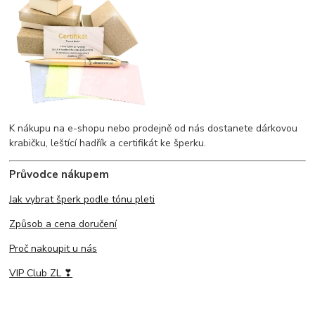
K nákupu na e-shopu nebo prodejně od nás dostanete dárkovou
krabičku, leštící hadřík a certifikát ke šperku.
Průvodce nákupem
Jak vybrat šperk podle tónu pleti
Způsob a cena doručení
Proč nakoupit u nás
VIP Club ZL ❣