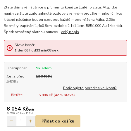
Zlaté dámské náušnice s pruhem zirkonů ze žlutého zlata. Atypické
náušnice žluté zlato zahnuté ozdoby s jemným proužkem zirkonů. Tyto
krásné náušnice budou ozdobou každé moderní ženy. Váha: 2,05g
Rozměry: zapínání 1,4x0,8cm, ozdoba 2,1x1,1cm. 585/1000 Au 14karátů.
Šperk označený platnou puncov...
celý popis
Sleva končí:
1
den
03
hod
33
min
08
sek
Dostupnost
Skladem
Cena před
13 940 Kč
slevou
Potřebujete poradit s velikostí?
Ušetříte
5 886 Kč (
42
% sleva)
8 054 Kč
/
pár
6 656 Kč
bez DPH
Přidat do košíku