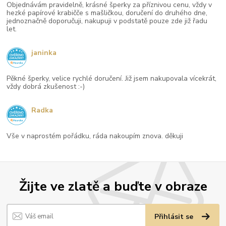
Objednávám pravidelně, krásné šperky za příznivou cenu, vždy v
hezké papírové krabičče s mašličkou, doručení do druhého dne,
jednoznačně doporučuji, nakupuji v podstatě pouze zde již řadu
let.
janinka
Pěkné šperky, velice rychlé doručení. Již jsem nakupovala vícekrát,
vždy dobrá zkušenost :-)
Radka
Vše v naprostém pořádku, ráda nakoupím znova. děkuji
Žijte ve zlatě a buďte v obraze
Přihlásit se