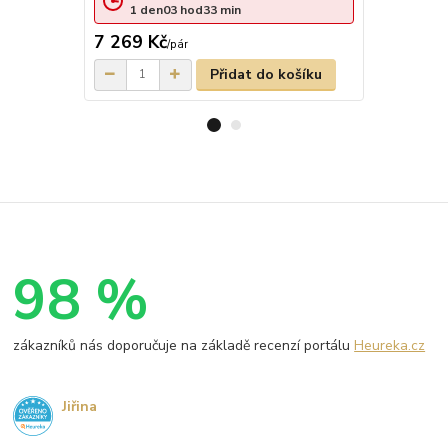
1
den
03
hod
33
min
1
den
7 269 Kč
6 676 Kč
/
pár
Přidat do košíku
98 %
zákazníků nás doporučuje na základě recenzí portálu
Heureka.cz
Jiřina