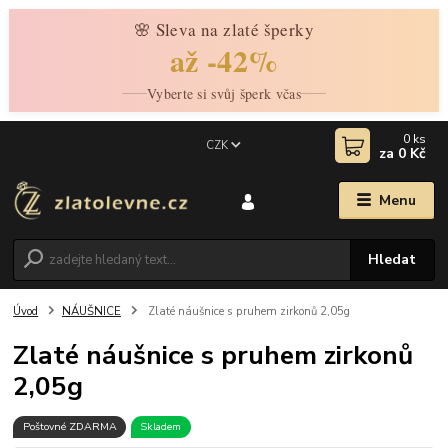
🌸 Sleva na zlaté šperky
až -42%
Vyberte si svůj šperk včas
0
ks
CZK
za
0 Kč
Menu
Hledat
Úvod
NÁUŠNICE
Zlaté náušnice s pruhem zirkonů 2,05g
Zlaté náušnice s pruhem zirkonů
2,05g
Poštovné ZDARMA
Skladem