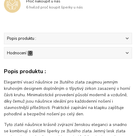
Proč nakoupit u nás
6 hvězd proč koupit šperky u nás
Popis produktu :
Hodnocení
0
Popis produktu :
Elegantní visací náušnice ze žlutého zlata zaujmou jemným
kruhovým designem doplněným o třpytivý zirkon zasazený v horní
části kruhu. Minimalistické provedení působí moderně a vzdušně,
díky čemuž jsou náušnice ideální pro každodenní nošení i
slavnostnější příležitosti. Praktické zapínání na klapku zajišťuje
pohodlné a bezpečné nošení po celý den.
Tyto zlaté náušnice krásně zvýrazní ženskou eleganci a snadno
se kombinují s dalšími šperky ze žlutého zlata. Jemný lesk zlata