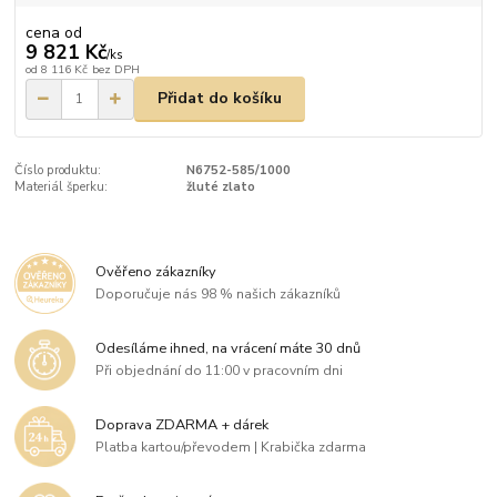
cena od
9 821 Kč
/
ks
od
8 116 Kč
bez DPH
Přidat do košíku
Číslo produktu:
N6752-585/1000
Materiál šperku:
žluté zlato
Ověřeno zákazníky
Doporučuje nás 98 % našich zákazníků
Odesíláme ihned, na vrácení máte 30 dnů
Při objednání do 11:00 v pracovním dni
Doprava ZDARMA + dárek
Platba kartou/převodem | Krabička zdarma