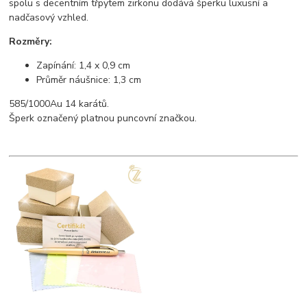
spolu s decentním třpytem zirkonu dodává šperku luxusní a
nadčasový vzhled.
Rozměry:
Zapínání: 1,4 x 0,9 cm
Průměr náušnice: 1,3 cm
585/1000Au 14 karátů.
Šperk označený platnou puncovní značkou.