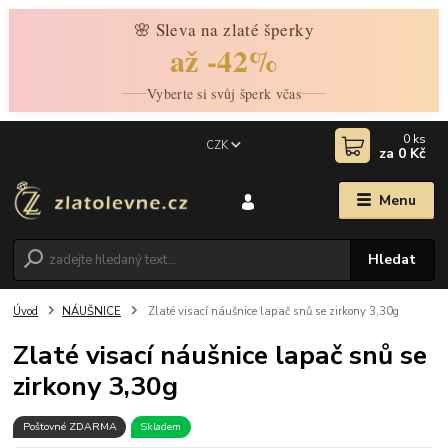
🌸 Sleva na zlaté šperky
až -42%
Vyberte si svůj šperk včas
0
ks
CZK
za
0 Kč
Menu
Hledat
Úvod
NÁUŠNICE
Zlaté visací náušnice lapač snů se zirkony 3,30g
Zlaté visací náušnice lapač snů se
zirkony 3,30g
Poštovné ZDARMA
Skladem