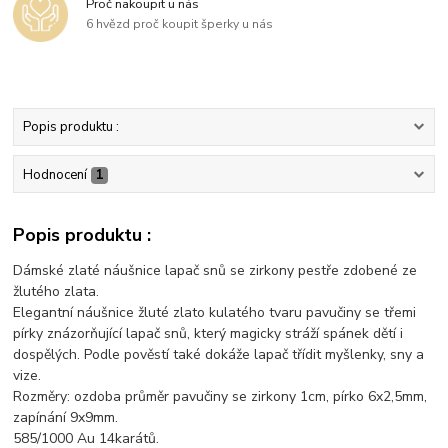
Proč nakoupit u nás
6 hvězd proč koupit šperky u nás
Popis produktu :
Hodnocení
1
Popis produktu :
Dámské zlaté náušnice lapač snů se zirkony pestře zdobené ze
žlutého zlata.
Elegantní náušnice žluté zlato kulatého tvaru pavučiny se třemi
pírky znázorňující lapač snů, který magicky stráží spánek dětí i
dospělých. Podle pověstí také dokáže lapač třídit myšlenky, sny a
vize.
Rozměry: ozdoba průměr pavučiny se zirkony 1cm, pírko 6x2,5mm,
zapínání 9x9mm.
585/1000 Au 14karátů.