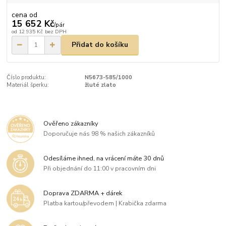
cena od
15 652 Kč
/
pár
od
12 935 Kč
bez DPH
Přidat do košíku
Číslo produktu:
N5673-585/1000
Materiál šperku:
žluté zlato
Ověřeno zákazníky
Doporučuje nás 98 % našich zákazníků
Odesíláme ihned, na vrácení máte 30 dnů
Při objednání do 11:00 v pracovním dni
Doprava ZDARMA + dárek
Platba kartou/převodem | Krabička zdarma