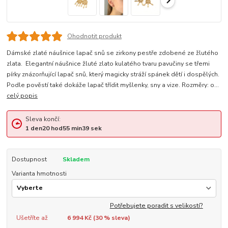
Ohodnotit produkt
Dámské zlaté náušnice lapač snů se zirkony pestře zdobené ze žlutého
zlata. Elegantní náušnice žluté zlato kulatého tvaru pavučiny se třemi
pírky znázorňující lapač snů, který magicky stráží spánek dětí i dospělých.
Podle pověstí také dokáže lapač třídit myšlenky, sny a vize. Rozměry: o...
celý popis
Sleva končí:
1
den
20
hod
55
min
38
sek
Dostupnost
Skladem
Varianta hmotnosti
Potřebujete poradit s velikostí?
Ušetříte až
6 994 Kč (
30
% sleva)