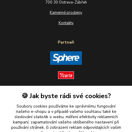
700 30 Ostrava-Zábřeh
Kamenné prodejny
Kontakty
Partneři
🍪 Jak byste rádi své cookies?
Sledujte nás
Soubory cookies používáme ke správnému fungování
našeho e-shopu a v případě vašeho souhlasu také ke
sledování statistik o webu, měření efektivity reklamních
kampaní, zapamatování vašeho oblíbeného nastavení při
Plaťte u nás bezpečně
používání stránek, či zobrazení reklam odpovídajících vašim