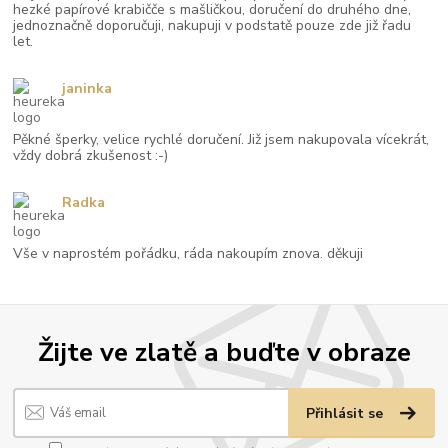
hezké papírové krabičče s mašličkou, doručení do druhého dne,
jednoznačně doporučuji, nakupuji v podstatě pouze zde již řadu
let.
janinka
Pěkné šperky, velice rychlé doručení. Již jsem nakupovala vícekrát,
vždy dobrá zkušenost :-)
Radka
Vše v naprostém pořádku, ráda nakoupím znova. děkuji
Žijte ve zlatě a buďte v obraze
Přihlásit se