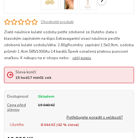
Ohodnotit produkt
Zlaté náušnice kulaté ozdoby petře zdobené ze žlutého zlata s
klasickým zapínáním na klips.Extravagantní visací náušnice pestře
zdobené kulaté ozdoby.Váha: 2,80gRozměry: zapínání 1,5x0,9cm, ozdoba
průměr 1,4cm.585/1000Au 14 karátů.Šperk označený platnou puncovní
značkou. K nákupu na e-shopu nebo...
celý popis
Sleva končí:
15
hod
17
min
00
sek
Dostupnost
Skladem
Cena před
19 040 Kč
slevou
Potřebujete poradit s velikostí?
Ušetříte
8 044 Kč (
42
% sleva)