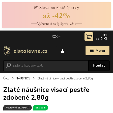
🌸 Sleva na zlaté šperky
až -42%
Vyberte si svůj šperk včas
0
ks
CZK
za
0 Kč
Menu
Hledat
Úvod
NÁUŠNICE
Zlaté náušnice visací pestře zdobené 2,80g
Zlaté náušnice visací pestře
zdobené 2,80g
Poštovné ZDARMA
Skladem