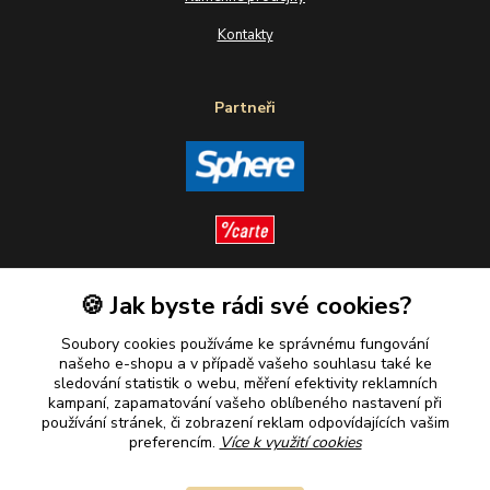
Kontakty
Partneři
🍪 Jak byste rádi své cookies?
Sledujte nás
Soubory cookies používáme ke správnému fungování
našeho e-shopu a v případě vašeho souhlasu také ke
sledování statistik o webu, měření efektivity reklamních
kampaní, zapamatování vašeho oblíbeného nastavení při
Plaťte u nás bezpečně
používání stránek, či zobrazení reklam odpovídajících vašim
preferencím.
Více k využití cookies