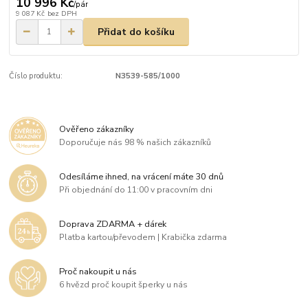
10 996 Kč
/
pár
9 087 Kč
bez DPH
Přidat do košíku
Číslo produktu:
N3539-585/1000
Ověřeno zákazníky
Doporučuje nás 98 % našich zákazníků
Odesíláme ihned, na vrácení máte 30 dnů
Při objednání do 11:00 v pracovním dni
Doprava ZDARMA + dárek
Platba kartou/převodem | Krabička zdarma
Proč nakoupit u nás
6 hvězd proč koupit šperky u nás