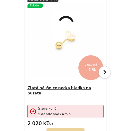
2 040 Kč
- 1 %
Zlatá náušnice pecka hladká na
Náušnice p
puzetu
puzetu
Sleva končí:
Sleva 
1
den
02
hod
24
min
1
den
2 020 Kč
2 069 Kč
/
ks