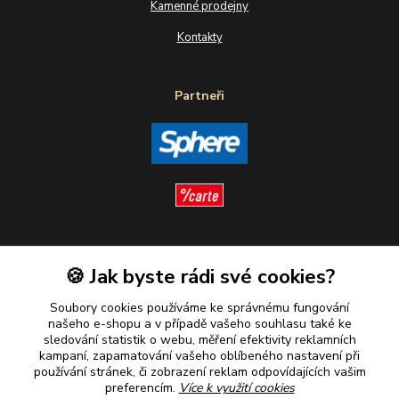
Kamenné prodejny
Kontakty
Partneři
Sledujte nás
🍪 Jak byste rádi své cookies?
Soubory cookies používáme ke správnému fungování
našeho e-shopu a v případě vašeho souhlasu také ke
sledování statistik o webu, měření efektivity reklamních
kampaní, zapamatování vašeho oblíbeného nastavení při
Plaťte u nás bezpečně
používání stránek, či zobrazení reklam odpovídajících vašim
preferencím.
Více k využití cookies