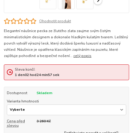
Ohodnotit produkt
Elegantní náušnice pecka ze žlutého zlata zaujme svým čistým
minimalistickým designem a dokonale hladkým kulatým tvarem. Leštěný
povrch vytváří výrazný lesk, který dodává šperku luxusní a nadčasový
vzhled. Náušnice je opatřena klasickým zapínáním na puzetu, které
zajišťuje pohodlné a bezpečné nošení...
celý popis
Sleva končí:
1
den
02
hod
24
min
56
sek
Dostupnost
Skladem
Varianta hmotnosti
Cena před
3 260 Kč
slevou
Potřebujete poradit s velikostí?