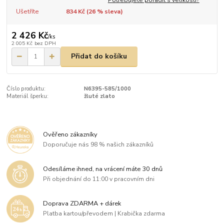
Ušetříte
834 Kč (
26
% sleva)
2 426 Kč
/
ks
2 005 Kč
bez DPH
Přidat do košíku
Číslo produktu:
N6395-585/1000
Materiál šperku:
žluté zlato
Ověřeno zákazníky
Doporučuje nás 98 % našich zákazníků
Odesíláme ihned, na vrácení máte 30 dnů
Při objednání do 11:00 v pracovním dni
Doprava ZDARMA + dárek
Platba kartou/převodem | Krabička zdarma