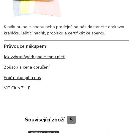
K nákupu na e-shopu nebo prodejně od nás dostanete dárkovou
krabičku, leštící hadřík, propisku a certifikát ke šperku.
Průvodce nákupem
Jak vybrat šperk podle tónu pleti
Způsob a cena doručení
Proč nakoupit u nás
VIP Club ZL ❣
Související zboží
5