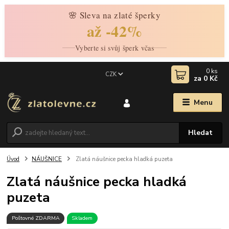
🌸 Sleva na zlaté šperky
až -42%
Vyberte si svůj šperk včas
0
ks
CZK
za
0 Kč
Menu
Hledat
Úvod
NÁUŠNICE
Zlatá náušnice pecka hladká puzeta
Zlatá náušnice pecka hladká
puzeta
Poštovné ZDARMA
Skladem