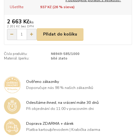
Ušetříte
937 Kč (
26
% sleva)
2 663 Kč
/
ks
2 201 Kč
bez DPH
Přidat do košíku
Číslo produktu:
N6949-585/1000
Materiál šperku:
bílé zlato
Ověřeno zákazníky
Doporučuje nás 98 % našich zákazníků
Odesíláme ihned, na vrácení máte 30 dnů
Při objednání do 11:00 v pracovním dni
Doprava ZDARMA + dárek
Platba kartou/převodem | Krabička zdarma