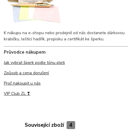
K nákupu na e-shopu nebo prodejně od nás dostanete dárkovou
krabičku, leštící hadřík, propisku a certifikát ke šperku.
Průvodce nákupem
Jak vybrat šperk podle tónu pleti
Způsob a cena doručení
Proč nakoupit u nás
VIP Club ZL ❣
Související zboží
4