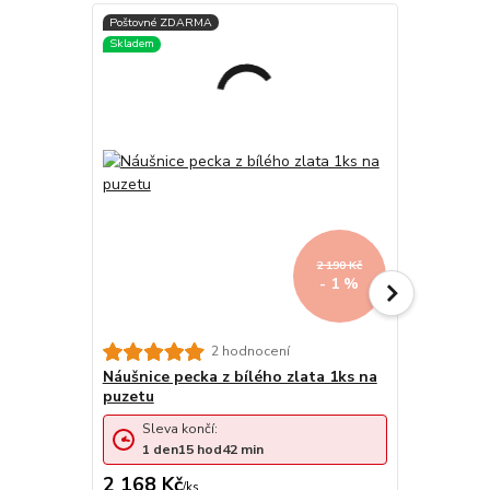
2 190 Kč
- 1 %
2 hodnocení
Náušnice pecka z bílého zlata 1ks na
Zlatá náuš
puzetu
zdobená n
Sleva končí:
Sleva 
1
den
15
hod
42
min
1
den
2 168 Kč
3 029 Kč
/
ks