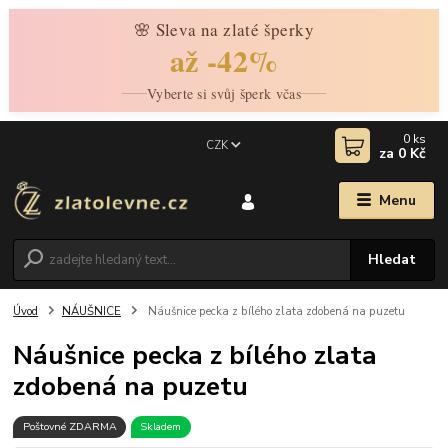
🌸 Sleva na zlaté šperky
až -42%
Vyberte si svůj šperk včas
0
ks
CZK
za
0 Kč
Menu
Hledat
Úvod
NÁUŠNICE
Náušnice pecka z bílého zlata zdobená na puzetu
Náušnice pecka z bílého zlata
zdobená na puzetu
Poštovné ZDARMA
Skladem