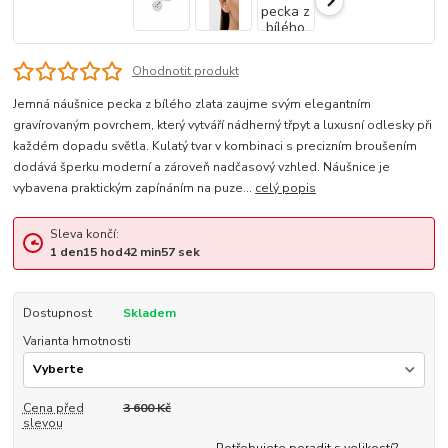
Ohodnotit produkt
Jemná náušnice pecka z bílého zlata zaujme svým elegantním
gravírovaným povrchem, který vytváří nádherný třpyt a luxusní odlesky při
každém dopadu světla. Kulatý tvar v kombinaci s precizním broušením
dodává šperku moderní a zároveň nadčasový vzhled. Náušnice je
vybavena praktickým zapínáním na puze...
celý popis
Sleva končí:
1
den
15
hod
42
min
56
sek
Dostupnost
Skladem
Varianta hmotnosti
Cena před
3 600 Kč
slevou
Potřebujete poradit s velikostí?