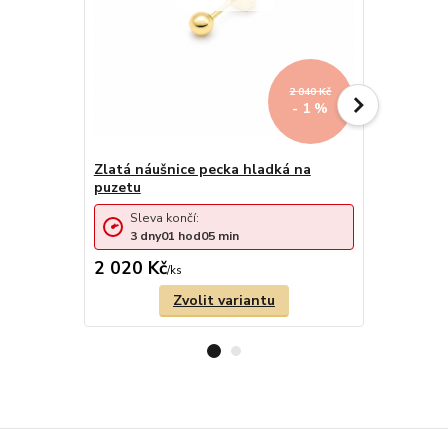
2 040 Kč
- 1 %
Zlatá náušnice pecka hladká na
Zlaté náuš
puzetu
puzetu 1,0
Sleva končí:
Sleva 
3
dny
01
hod
05
min
3
dny
2 020 Kč
4 883 Kč
/
ks
Zvolit variantu