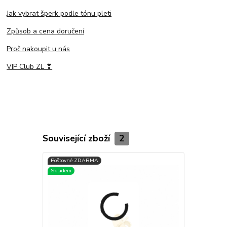
Jak vybrat šperk podle tónu pleti
Způsob a cena doručení
Proč nakoupit u nás
VIP Club ZL ❣
Související zboží
2