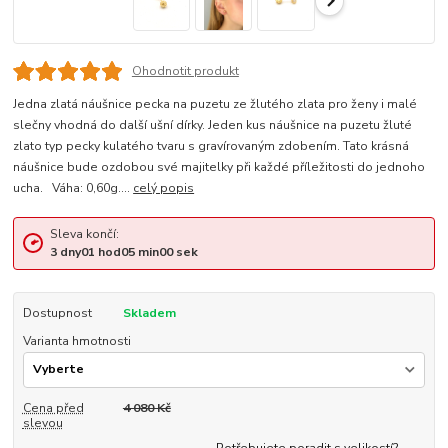
Ohodnotit produkt
Jedna zlatá náušnice pecka na puzetu ze žlutého zlata pro ženy i malé
slečny vhodná do další ušní dírky. Jeden kus náušnice na puzetu žluté
zlato typ pecky kulatého tvaru s gravírovaným zdobením. Tato krásná
náušnice bude ozdobou své majitelky při každé příležitosti do jednoho
ucha. Váha: 0,60g....
celý popis
Sleva končí:
3
dny
01
hod
05
min
00
sek
Dostupnost
Skladem
Varianta hmotnosti
Cena před
4 080 Kč
slevou
Potřebujete poradit s velikostí?