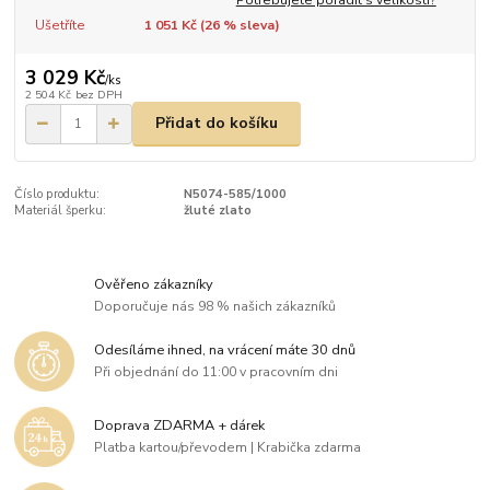
Ušetříte
1 051 Kč (
26
% sleva)
3 029 Kč
/
ks
2 504 Kč
bez DPH
Přidat do košíku
Číslo produktu:
N5074-585/1000
Materiál šperku:
žluté zlato
Ověřeno zákazníky
Doporučuje nás 98 % našich zákazníků
Odesíláme ihned, na vrácení máte 30 dnů
Při objednání do 11:00 v pracovním dni
Doprava ZDARMA + dárek
Platba kartou/převodem | Krabička zdarma