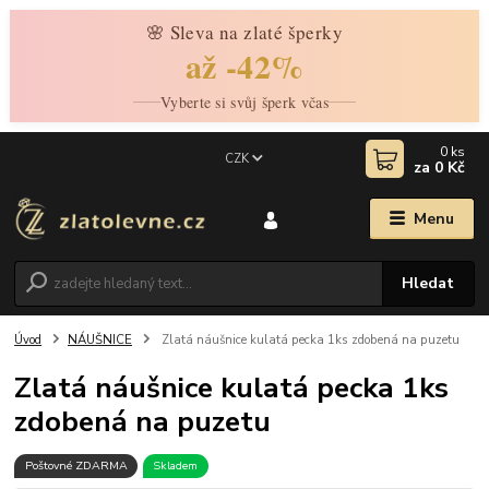
🌸 Sleva na zlaté šperky
až -42%
Vyberte si svůj šperk včas
0
ks
CZK
za
0 Kč
Menu
Hledat
Úvod
NÁUŠNICE
Zlatá náušnice kulatá pecka 1ks zdobená na puzetu
Zlatá náušnice kulatá pecka 1ks
zdobená na puzetu
Poštovné ZDARMA
Skladem