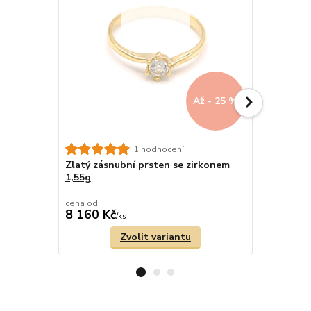
Až - 25 %
Zlatý zásn
1 hodnocení
Zlatý zásnubní prsten se zirkonem
Sleva 
1,55g
1
den
cena od
cena od
8 160 Kč
9 960 Kč
/
ks
Zvolit variantu