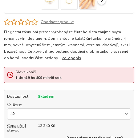
Ohodnotit produkt
Elegantní zásnubní prsten vyrobený ze žlutého zlata zaujme svým
romantickým designem. Dominantou je kulatý čirý zirkon o průměru 4
mm, pevně uchycený šesti jemnými krapnami, které mu dodávají jiskru i
bezpečnost. Celkový vzhled prstenu doplňují drobné zirkony vsazené
do horní i spodní části ozdoby,...
celý popis
Sleva končí:
1
den
19
hod
09
min
45
sek
Dostupnost
Skladem
Velikost
Cena před
12 240 Kč
slevou
Potřebujete poradit s velikostí?