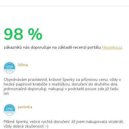
98 %
zákazníků nás doporučuje na základě recenzí portálu
Heureka.cz
Jiřina
Objednávám pravidelně, krásné šperky za příznivou cenu, vždy v
hezké papírové krabičče s mašličkou, doručení do druhého dne,
jednoznačně doporučuji, nakupuji v podstatě pouze zde již řadu
let.
janinka
Pěkné šperky, velice rychlé doručení. Již jsem nakupovala vícekrát,
vždy dobrá zkušenost :-)