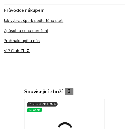
Průvodce nákupem
Jak vybrat šperk podle tónu pleti
Způsob a cena doručení
Proč nakoupit u nás
VIP Club ZL ❣
Související zboží
3