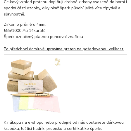
Celkový vzhled prstenu doplňují drobné zirkony vsazené do horní i
spodní části ozdoby, díky nimž šperk působí ještě více třpytivě a
slavnostně.
Zirkon o průměru 4mm.
585/1000 Au 14karátů.
Šperk označený platnou puncovní značkou.
Po předchozí domluvě upravíme prsten na požadovanou velikost.
K nákupu na e-shopu nebo prodejně od nás dostanete dárkovou
krabičku, leštící hadřík, propisku a certifikát ke šperku.