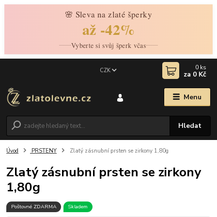
🌸 Sleva na zlaté šperky
až -42%
Vyberte si svůj šperk včas
0
ks
CZK
za
0 Kč
Menu
Hledat
Úvod
PRSTENY
Zlatý zásnubní prsten se zirkony 1,80g
Zlatý zásnubní prsten se zirkony
1,80g
Poštovné ZDARMA
Skladem