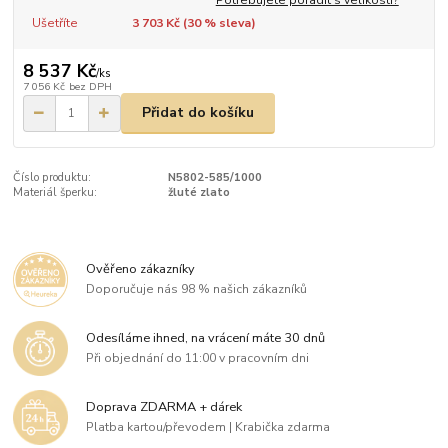
Ušetříte
3 703 Kč (
30
% sleva)
8 537 Kč
/
ks
7 056 Kč
bez DPH
Přidat do košíku
Číslo produktu:
N5802-585/1000
Materiál šperku:
žluté zlato
Ověřeno zákazníky
Doporučuje nás 98 % našich zákazníků
Odesíláme ihned, na vrácení máte 30 dnů
Při objednání do 11:00 v pracovním dni
Doprava ZDARMA + dárek
Platba kartou/převodem | Krabička zdarma