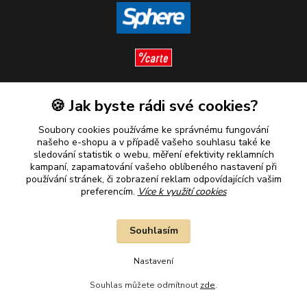
🍪 Jak byste rádi své cookies?
Sledujte nás
Soubory cookies používáme ke správnému fungování
našeho e-shopu a v případě vašeho souhlasu také ke
sledování statistik o webu, měření efektivity reklamních
kampaní, zapamatování vašeho oblíbeného nastavení při
Plaťte u nás bezpečně
používání stránek, či zobrazení reklam odpovídajících vašim
preferencím.
Více k využití cookies
Souhlasím
Nastavení
Souhlas můžete odmítnout
zde
.
2010–2026 © B&B Goldinvestic s.r.o. - Všechna práva vyhrazena.