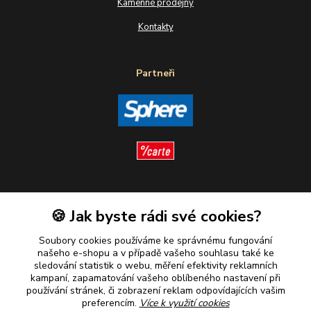
Kamenné prodejny
Kontakty
Partneři
Sledujte nás
🍪 Jak byste rádi své cookies?
Soubory cookies používáme ke správnému fungování
našeho e-shopu a v případě vašeho souhlasu také ke
sledování statistik o webu, měření efektivity reklamních
kampaní, zapamatování vašeho oblíbeného nastavení při
Plaťte u nás bezpečně
používání stránek, či zobrazení reklam odpovídajících vašim
preferencím.
Více k využití cookies