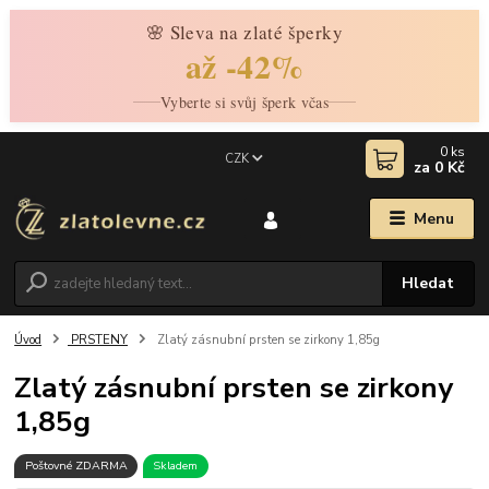
🌸 Sleva na zlaté šperky
až -42%
Vyberte si svůj šperk včas
0
ks
CZK
za
0 Kč
Menu
Hledat
Úvod
PRSTENY
Zlatý zásnubní prsten se zirkony 1,85g
Zlatý zásnubní prsten se zirkony
1,85g
Poštovné ZDARMA
Skladem