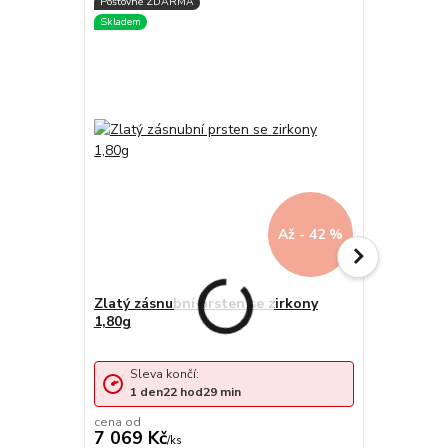
Až - 42 %
Zlatý zásnubní prsten se zirkony
Zlatý zásn
1,80g
zirkonů 2,
Sleva končí:
Sleva 
1
den
22
hod
29
min
1
den
cena od
cena od
7 069 Kč
7 854 Kč
/
ks