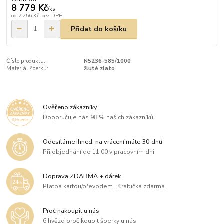
8 779 Kč
/
ks
od
7 256 Kč
bez DPH
Přidat do košíku
Číslo produktu:
N5236-585/1000
Materiál šperku:
žluté zlato
Ověřeno zákazníky
Doporučuje nás 98 % našich zákazníků
Odesíláme ihned, na vrácení máte 30 dnů
Při objednání do 11:00 v pracovním dni
Doprava ZDARMA + dárek
Platba kartou/převodem | Krabička zdarma
Proč nakoupit u nás
6 hvězd proč koupit šperky u nás