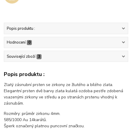
Popis produktu :
Hodnocení
0
Související zboží
3
Popis produktu :
Zlatý zásnubní prsten se zirkony ze žlutého a bílého zlata.
Elegantní prsten dvě barvy zlata kulatá ozdoba pestře zdobená
vsazenými zirkony ve středu a po stranách prstenu vhodný k
zásnubám.
Rozměry: průměr zirkonu 4mm.
585/1000 Au 14karátů.
Šperk označený platnou puncovní značkou.