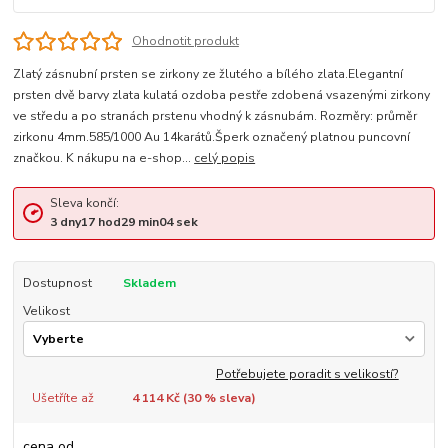
Ohodnotit produkt
Zlatý zásnubní prsten se zirkony ze žlutého a bílého zlata.Elegantní
prsten dvě barvy zlata kulatá ozdoba pestře zdobená vsazenými zirkony
ve středu a po stranách prstenu vhodný k zásnubám. Rozměry: průměr
zirkonu 4mm.585/1000 Au 14karátů.Šperk označený platnou puncovní
značkou. K nákupu na e-shop...
celý popis
Sleva končí:
3
dny
17
hod
29
min
04
sek
Dostupnost
Skladem
Velikost
Potřebujete poradit s velikostí?
Ušetříte až
4 114 Kč (
30
% sleva)
cena od