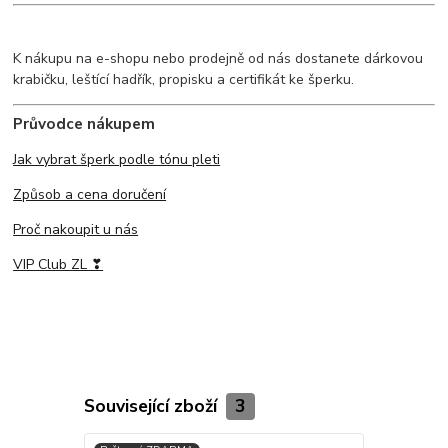
K nákupu na e-shopu nebo prodejně od nás dostanete dárkovou
krabičku, leštící hadřík, propisku a certifikát ke šperku.
Průvodce nákupem
Jak vybrat šperk podle tónu pleti
Způsob a cena doručení
Proč nakoupit u nás
VIP Club ZL ❣
Související zboží
3