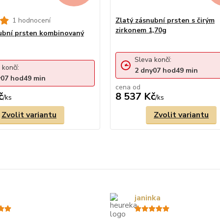
1 hodnocení
Zlatý zásnubní prsten s čirým
zirkonem 1,70g
ubní prsten kombinovaný
Sleva končí:
 končí:
2
dny
07
hod
49
min
y
07
hod
49
min
cena od
č
8 537 Kč
/
ks
/
ks
Zvolit variantu
Zvolit variantu
janinka