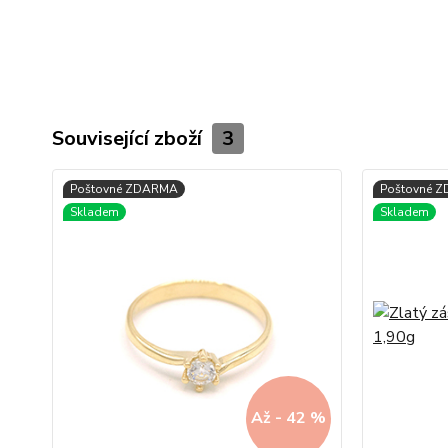
Související zboží
3
Až - 42 %