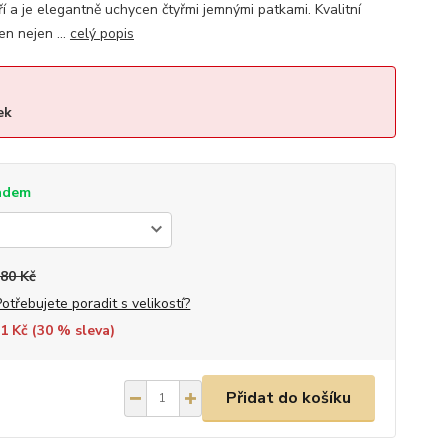
áří a je elegantně uchycen čtyřmi jemnými patkami. Kvalitní
en nejen ...
celý popis
ek
adem
580 Kč
Potřebujete poradit s velikostí?
1 Kč (
30
% sleva)
Přidat do košíku