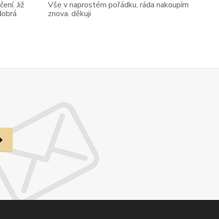
ení. Již
Vše v naprostém pořádku, ráda nakoupím
dobrá
znova. děkuji