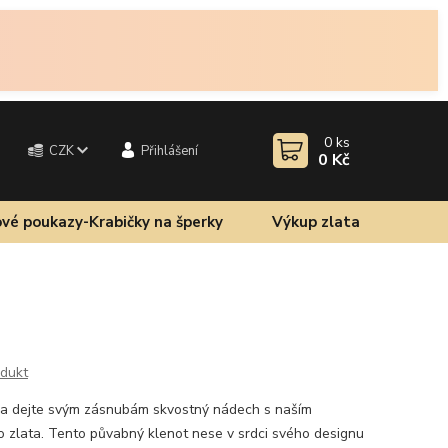
0
ks
CZK
Přihlášení
0 Kč
vé poukazy-Krabičky na šperky
Výkup zlata
odukt
a dejte svým zásnubám skvostný nádech s naším
 zlata. Tento půvabný klenot nese v srdci svého designu