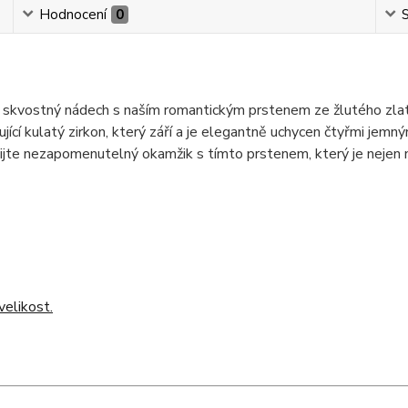
Hodnocení
0
S
skvostný nádech s naším romantickým prstenem ze žlutého zlat
í kulatý zirkon, který září a je elegantně uchycen čtyřmi jemným
ožijte nezapomenutelný okamžik s tímto prstenem, který je nejen
elikost.