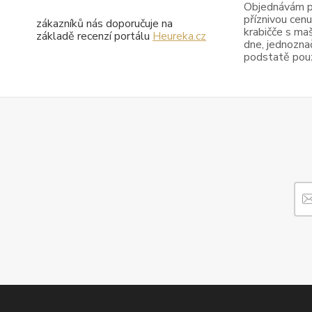
Objednávám pr
příznivou cenu
zákazníků nás doporučuje na
krabičče s maš
základě recenzí portálu
Heureka.cz
dne, jednoznač
podstatě pouze