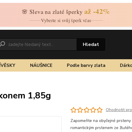
až -42%
🌸 Sleva na zlaté šperky
Vyberte si svůj šperk včas
Hledat
ÍVĚSKY
NÁUŠNICE
Podle barvy zlata
Dárko
rkonem 1,85g
Ohodnotit pr
Zapomeňte na obyčejné prsteny 
romantickým prstenem ze žlutého