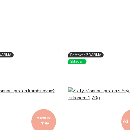
9 690 Kč
Až 
- 7 %