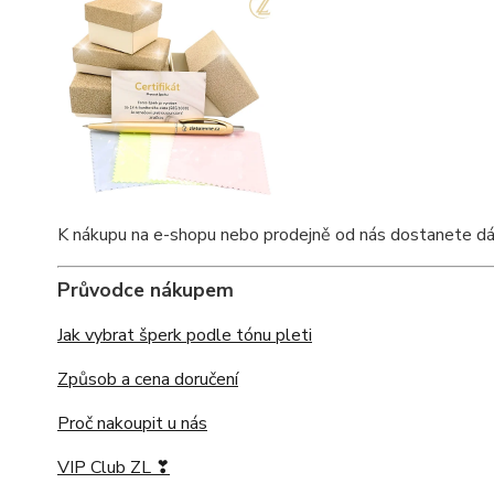
K nákupu na e-shopu nebo prodejně od nás dostanete dárkov
Průvodce nákupem
Jak vybrat šperk podle tónu pleti
Způsob a cena doručení
Proč nakoupit u nás
VIP Club ZL ❣