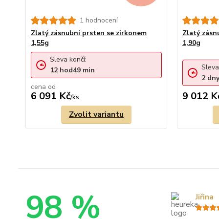
1 hodnocení
Zlatý zásnubní prsten se zirkonem
Zlatý zásn
1,55g
1,90g
Sleva končí:
Sleva
12
hod
49
min
2
dn
cena od
6 091 Kč
9 012 K
/
ks
Zvolit variantu
98 %
Jiřina