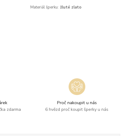
Materiál šperku:
žluté zlato
rek
Proč nakoupit u nás
ička zdarma
6 hvězd proč koupit šperky u nás