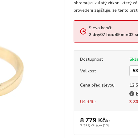
ohromující kulatý zirkon, který z
provedení zajišťuje, že tento prst
Sleva končí:
2
dny
07
hod
49
min
01
s
Dostupnost
Skl
Velikost
Cena před slevou
12 
Ušetříte
3 80
8 779 Kč
/
ks
7 256 Kč
bez DPH