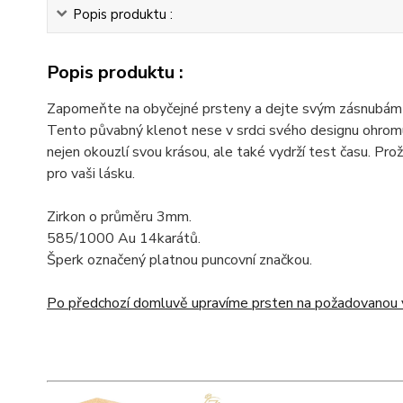
Popis produktu :
Popis produktu :
Zapomeňte na obyčejné prsteny a dejte svým zásnubám 
Tento půvabný klenot nese v srdci svého designu ohromujíc
nejen okouzlí svou krásou, ale také vydrží test času. Pr
pro vaši lásku.
Zirkon o průměru 3mm.
585/1000 Au 14karátů.
Šperk označený platnou puncovní značkou.
Po předchozí domluvě upravíme prsten na požadovanou v