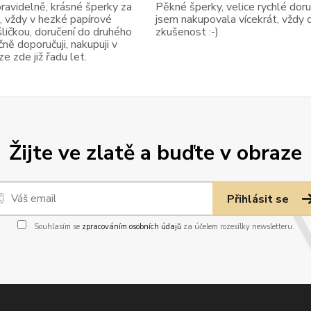
avidelně, krásné šperky za
Pěkné šperky, velice rychlé doruč
, vždy v hezké papírové
jsem nakupovala vícekrát, vždy 
ličkou, doručení do druhého
zkušenost :-)
ně doporučuji, nakupuji v
 zde již řadu let.
Žijte ve zlatě a buďte v obraze
Přihlásit se
Souhlasím se
zpracováním osobních údajů
za účelem rozesílky newsletteru.